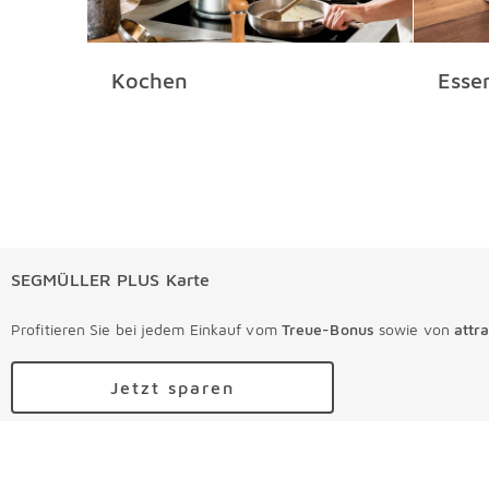
Kochen
Esse
SEGMÜLLER PLUS Karte
Profitieren Sie bei jedem Einkauf vom
Treue-Bonus
sowie von
attr
Jetzt sparen
Ihre Bestellungen
Ihre Bestellungen Überspringen