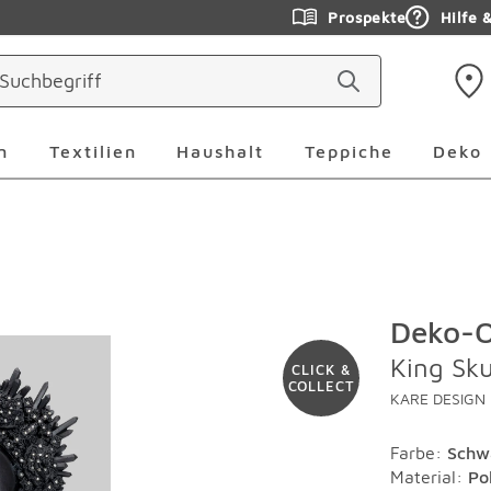
Prospekte
Hilfe 
ringen
Leuchten Überspringen
Textilien Überspringen
Haushalt Überspringen
Teppiche Ü
n
Textilien
Haushalt
Teppiche
Deko
Deko-O
King Sku
CLICK &
COLLECT
KARE DESIGN
Farbe
:
Schw
Material
:
Po