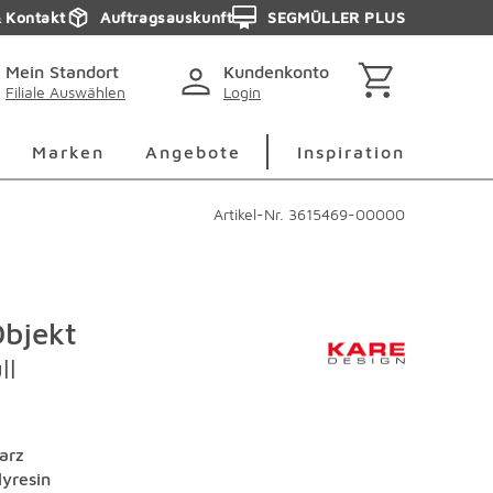
& Kontakt
Auftragsauskunft
SEGMÜLLER PLUS
Mein Standort
Kundenkonto
Filiale Auswählen
Login
berspringen
Deko Überspringen
Marken Überspringen
Inspirati
Marken
Angebote
Inspiration
Artikel-Nr.
3615469-00000
bjekt
ll
arz
lyresin