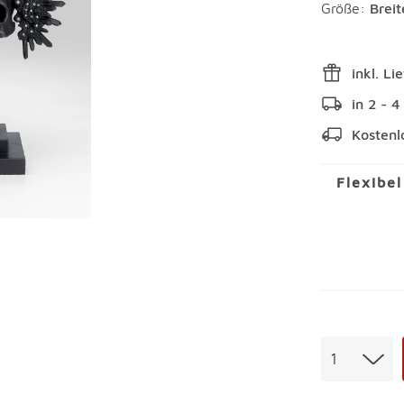
Größe:
Brei
inkl. Li
in 2 - 
Kostenl
Flexibe
Menge
1