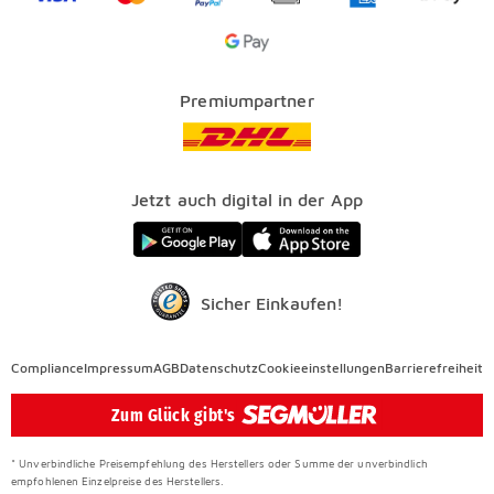
SEGMÜLLER PLUS
Services
Google Pay Icon
Über uns
Kataloge
Finanzierung
Vorteile
Premiumpartner
Veranstaltungen
FAQ
SEGMÜLLER WERKSTÄTTEN
Presse
Nachhaltig einrichten
Jetzt auch digital in der App
Elektro Altgeräterücknahme
SEGMÜLLER CONTRACT
Auszeichnungen
Sicher Einkaufen!
Compliance
Compliance
Impressum
AGB
Datenschutz
Cookieeinstellungen
Barrierefreiheit
Überspringen
Zum Glück gibt's
* Unverbindliche Preisempfehlung des Herstellers oder Summe der unverbindlich
empfohlenen Einzelpreise des Herstellers.