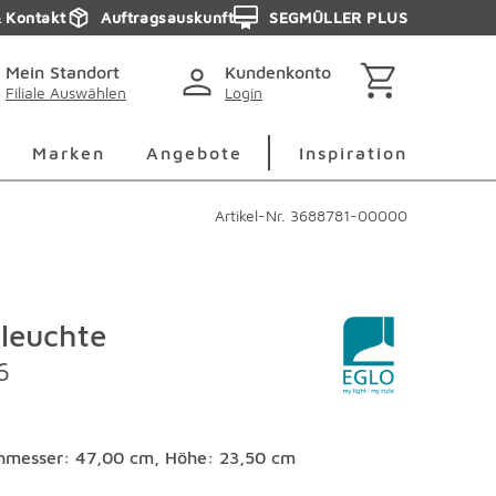
& Kontakt
Auftragsauskunft
SEGMÜLLER PLUS
Mein Standort
Kundenkonto
Filiale Auswählen
Login
berspringen
Deko Überspringen
Marken Überspringen
Inspirati
Marken
Angebote
Inspiration
Artikel-Nr.
3688781-00000
leuchte
6
hmesser: 47,00 cm, Höhe: 23,50 cm