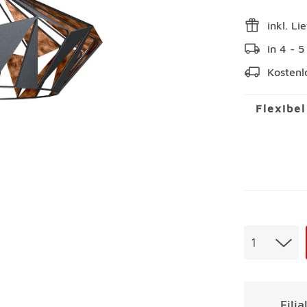
inkl. Li
in 4 - 
Kostenl
Flexibe
Menge
1
Fili