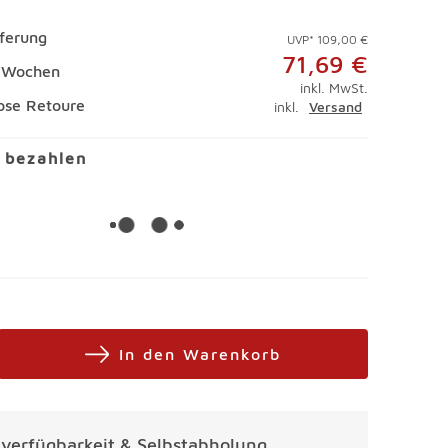
eferung
UVP* 109,00 €
71,69 €
5 Wochen
inkl. MwSt.
ose Retoure
inkl.
Versand
l bezahlen
In den Warenkorb
alverfügbarkeit & Selbstabholung