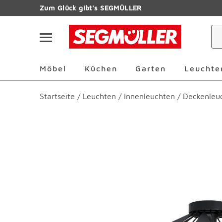
Zum Hauptinhalt
Zum Glück gibt's SEGMÜLLER
Navigation überspringen
Möbel Überspringen
Küchen Überspringen
Garten Übersp
Möbel
Küchen
Garten
Leuchte
Startseite
/
Leuchten
/
Innenleuchten
/
Deckenleu
Produktbilder überspringen