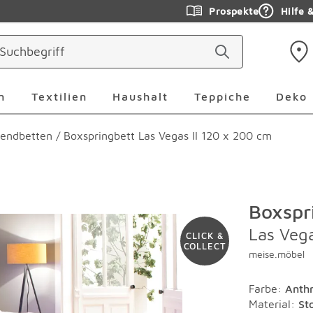
Prospekte
Hilfe 
ringen
Leuchten Überspringen
Textilien Überspringen
Haushalt Überspringen
Teppiche Ü
n
Textilien
Haushalt
Teppiche
Deko
endbetten
/
Boxspringbett Las Vegas II 120 x 200 cm
Boxspr
Las Veg
CLICK &
COLLECT
meise.möbel
Farbe
:
Anthr
Material
:
St