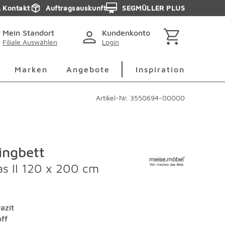
& Kontakt
Auftragsauskunft
SEGMÜLLER PLUS
Mein Standort
Kundenkonto
Filiale Auswählen
Login
berspringen
Deko Überspringen
Marken Überspringen
Inspirati
Marken
Angebote
Inspiration
Artikel-Nr.
3550694-00000
ingbett
as II 120 x 200 cm
azit
off