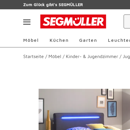
Zum Hauptinhalt
Zum Glück gibt's SEGMÜLLER
Navigation überspringen
Möbel Überspringen
Küchen Überspringen
Garten Übersp
Möbel
Küchen
Garten
Leuchte
Startseite
/
Möbel
/
Kinder- & Jugendzimmer
/
Jug
Produktbilder überspringen