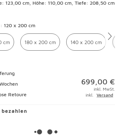
te: 123,00 cm, Höhe: 110,00 cm, Tiefe: 208,50 cm
en
e
:
120 x 200 cm
0 cm
180 x 200 cm
140 x 200 cm
120 x 20
eferung
699,00 €
2 Wochen
inkl. MwSt.
ose Retoure
inkl.
Versand
l bezahlen