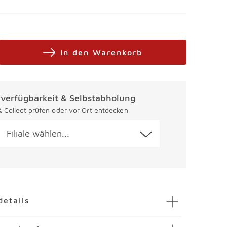
In den Warenkorb
alverfügbarkeit & Selbstabholung
 & Collect prüfen oder vor Ort entdecken
Filiale wählen...
en
details
springbett Las Vegas II 120 x 200 cm