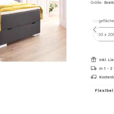
Größe:
Brei
Überspring
Liegefläch
160 x 20
inkl. Li
in 1 - 
Kostenl
Flexibe