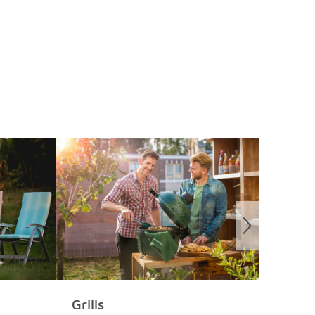
Grills
Pizz