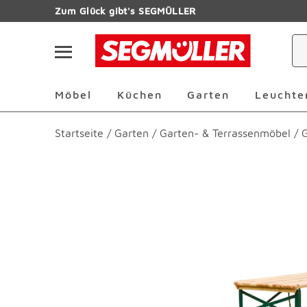
Zum Hauptinhalt
Zum Glück gibt's SEGMÜLLER
Navigation überspringen
Möbel Überspringen
Küchen Überspringen
Garten Übersp
Möbel
Küchen
Garten
Leuchte
Startseite
/
Garten
/
Garten- & Terrassenmöbel
/
Produktbilder überspringen