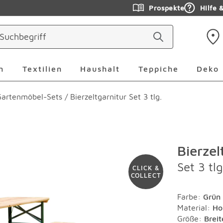
Prospekte
Hilfe 
ringen
Leuchten Überspringen
Textilien Überspringen
Haushalt Überspringen
Teppiche Ü
n
Textilien
Haushalt
Teppiche
Deko
Gartenmöbel-Sets
/
Bierzeltgarnitur Set 3 tlg.
Bierzel
Set 3 tlg
CLICK &
COLLECT
Farbe
:
Grün
Material
:
Ho
Größe:
Brei