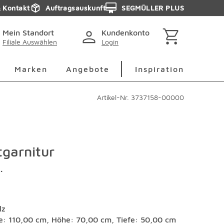
& Kontakt
Auftragsauskunft
SEGMÜLLER PLUS
Mein Standort
Kundenkonto
Filiale Auswählen
Login
berspringen
Deko Überspringen
Marken Überspringen
Inspirati
Marken
Angebote
Inspiration
Artikel-Nr.
3737158-00000
tgarnitur
.
lz
te: 110,00 cm, Höhe: 70,00 cm, Tiefe: 50,00 cm