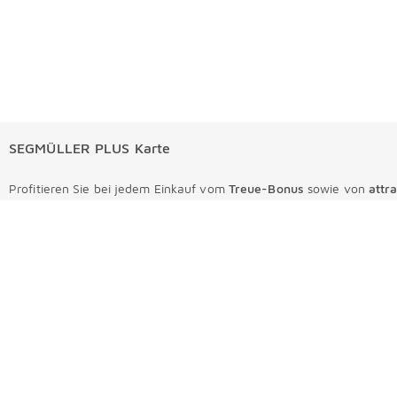
SEGMÜLLER PLUS Karte
Profitieren Sie bei jedem Einkauf vom
Treue-Bonus
sowie von
attr
Jetzt sparen
Ihre Bestellungen
Ihre Bestellungen Überspringen
Online Versandkosten
Angebote & Aktionen
Angebote & Aktionen Überspringen
Online Zahlungsarten
Abverkauf
Service
Service Überspringen