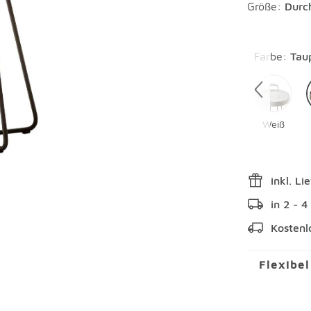
Größe:
Durc
Überspring
Farbe
:
Tau
Weiß
inkl. Li
in 2 - 
Kostenl
Flexibe