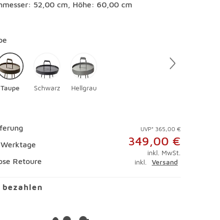
hmesser: 52,00 cm, Höhe: 60,00 cm
en
pe
Taupe
Schwarz
Hellgrau
eferung
UVP* 365,00 €
349,00 €
4 Werktage
inkl. MwSt.
ose Retoure
inkl.
Versand
l bezahlen