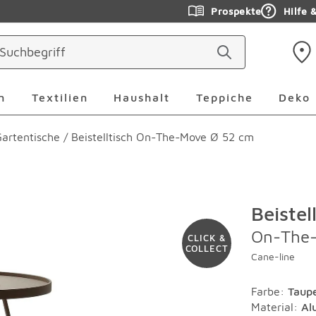
Prospekte
Hilfe 
ringen
Leuchten Überspringen
Textilien Überspringen
Haushalt Überspringen
Teppiche Ü
n
Textilien
Haushalt
Teppiche
Deko
artentische
/
Beistelltisch On-The-Move Ø 52 cm
Beistel
On-The
CLICK &
COLLECT
Cane-line
Farbe
:
Taup
Material
:
Al