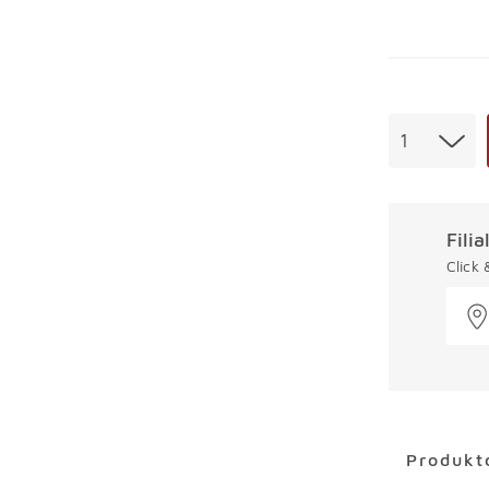
Menge
1
Fili
Click
Überspring
Produkt