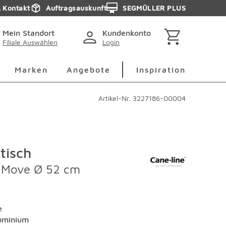
& Kontakt
Auftragsauskunft
SEGMÜLLER PLUS
Mein Standort
Kundenkonto
Filiale Auswählen
Login
berspringen
Deko Überspringen
Marken Überspringen
Inspirati
Marken
Angebote
Inspiration
Artikel-Nr.
3227186-00004
ltisch
-Move Ø 52 cm
e
uminium