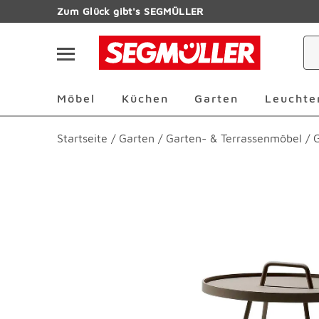
Zum Hauptinhalt
Zum Glück gibt's SEGMÜLLER
Navigation überspringen
Möbel Überspringen
Küchen Überspringen
Garten Übersp
Möbel
Küchen
Garten
Leuchte
Startseite
/
Garten
/
Garten- & Terrassenmöbel
/
G
Produktbilder überspringen