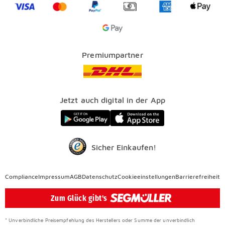
Visa
Mastercard
PayPal
Vorkasse
American Expre
Apple 
Jobs & Karriere
SEGMÜLLER PLUS
Services
Google Pay Icon
Über uns
Kataloge
Finanzierung
Vorteile
Premiumpartner
Veranstaltungen
FAQ
SEGMÜLLER WERKSTÄTTEN
Presse
Nachhaltig einrichten
Jetzt auch digital in der App
Elektro Altgeräterücknahme
SEGMÜLLER CONTRACT
Auszeichnungen
Sicher Einkaufen!
Compliance
Compliance
Impressum
AGB
Datenschutz
Cookieeinstellungen
Barrierefreiheit
Überspringen
Zum Glück gibt's
* Unverbindliche Preisempfehlung des Herstellers oder Summe der unverbindlich