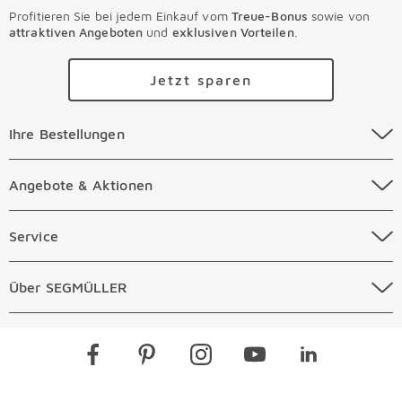
Profitieren Sie bei jedem Einkauf vom
Treue-Bonus
sowie von
attraktiven Angeboten
und
exklusiven Vorteilen
.
Jetzt sparen
Ihre Bestellungen Überspringen
Ihre Bestellungen
Online Versandkosten
Angebote & Aktionen Überspringen
Angebote & Aktionen
Online Zahlungsarten
Abverkauf
Service Überspringen
Service
Auftragsauskunft Filialen
Prospekte
Beratungstermin Möbel
Über SEGMÜLLER Überspringen
Über SEGMÜLLER
Kostenlose Online Retoure
Tiefpreis
Beratungstermin Küchen
Standorte
Überspringen
Newsletter
Kontakt
Restaurants
Gutscheine verschenken
Kontaktformular