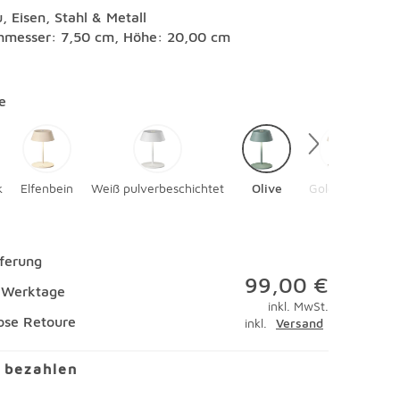
u, Eisen, Stahl & Metall
hmesser: 7,50 cm, Höhe: 20,00 cm
en
e
k
Elfenbein
Weiß pulverbeschichtet
Olive
Gold / Black
eferung
99,00 €
4 Werktage
inkl. MwSt.
ose Retoure
inkl.
Versand
l bezahlen