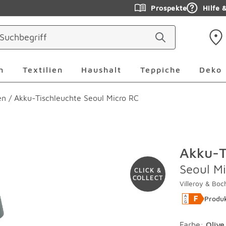
Prospekte
Hilfe 
ringen
Leuchten Überspringen
Textilien Überspringen
Haushalt Überspringen
Teppiche Ü
n
Textilien
Haushalt
Teppiche
Deko
en
/
Akku-Tischleuchte Seoul Micro RC
Akku-T
Seoul M
CLICK &
COLLECT
Villeroy & Boc
Produk
Farbe
:
Olive