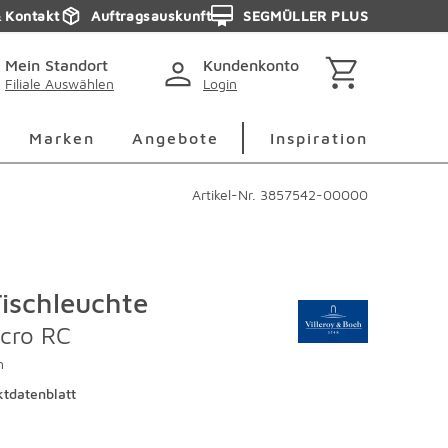
& Kontakt
Auftragsauskunft
SEGMÜLLER PLUS
Mein Standort
Kundenkonto
Filiale Auswählen
Login
berspringen
Deko Überspringen
Marken Überspringen
Inspirati
Marken
Angebote
Inspiration
Artikel-Nr.
3857542-00000
ischleuchte
icro RC
h
tdatenblatt