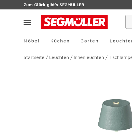
Zum Hauptinhalt
Zum Glück gibt's SEGMÜLLER
Navigation überspringen
Möbel Überspringen
Küchen Überspringen
Garten Übersp
Möbel
Küchen
Garten
Leuchte
Startseite
/
Leuchten
/
Innenleuchten
/
Tischlamp
Produktbilder überspringen