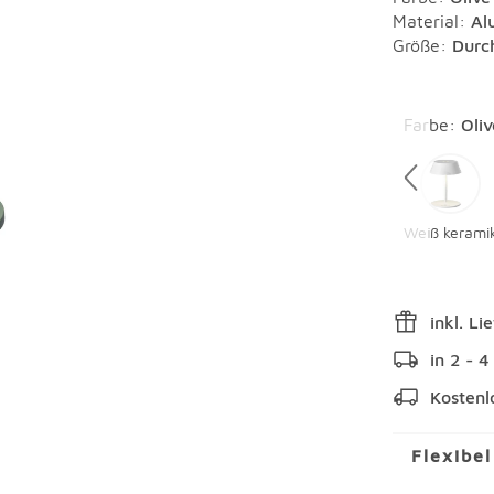
Material
:
Al
Größe:
Durc
Überspring
Farbe
:
Oliv
Weiß kerami
inkl. Li
in 2 - 
Kostenl
Flexibe