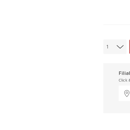
Menge
1
Fili
Click
Überspring