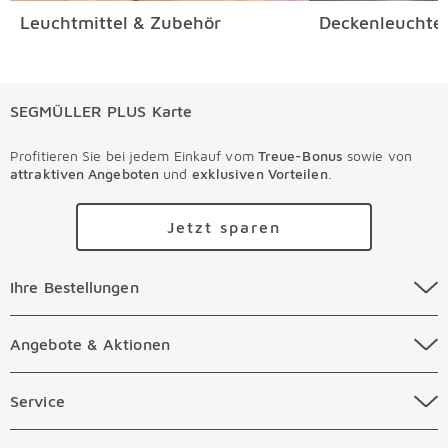
Leuchtmittel & Zubehör
Deckenleuchte
SEGMÜLLER PLUS Karte
Profitieren Sie bei jedem Einkauf vom
Treue-Bonus
sowie von
attraktiven Angeboten
und
exklusiven Vorteilen
.
Jetzt sparen
Ihre Bestellungen Überspringen
Ihre Bestellungen
Online Versandkosten
Angebote & Aktionen Überspringen
Angebote & Aktionen
Online Zahlungsarten
Abverkauf
Service Überspringen
Service
Auftragsauskunft Filialen
Prospekte
Beratungstermin Möbel