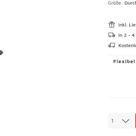
Größe:
Durc
inkl. Li
in 2 - 
Kostenl
Flexibe
Menge
1