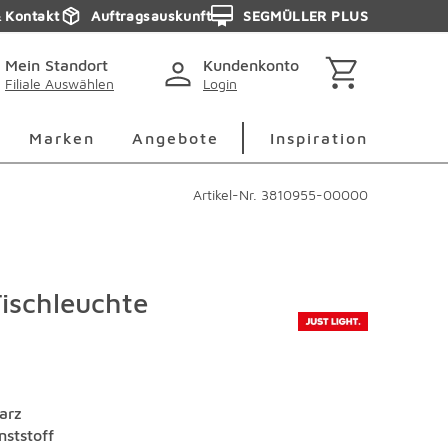
& Kontakt
Auftragsauskunft
SEGMÜLLER PLUS
Mein Standort
Kundenkonto
Filiale Auswählen
Login
berspringen
Deko Überspringen
Marken Überspringen
Inspirati
Marken
Angebote
Inspiration
Artikel-Nr.
3810955-00000
ischleuchte
arz
nststoff