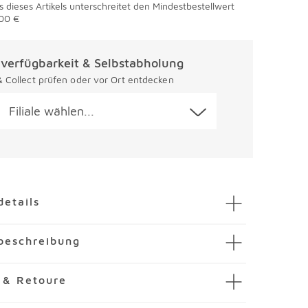
s dieses Artikels unterschreitet den Mindestbestellwert
00 €
alverfügbarkeit & Selbstabholung
 & Collect prüfen oder vor Ort entdecken
Filiale wählen...
en
details
u-Tischleuchte Boteria
beschreibung
mmer
3810955-00000
T LIGHT.
ischleuchte Boteria von JUST LIGHT. kombiniert
 & Retoure
nststoff
sign mit Funktionalität. Sie ist ideal für jedes