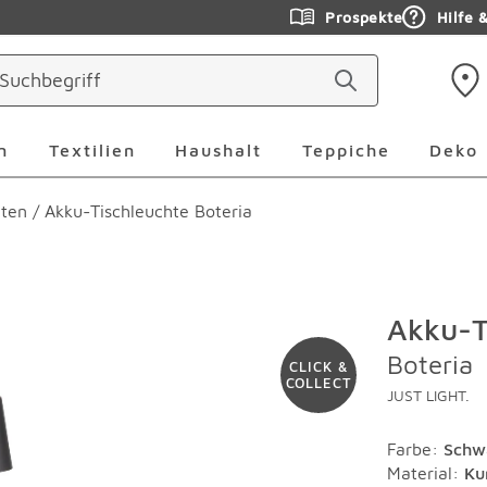
Prospekte
Hilfe 
ringen
Leuchten Überspringen
Textilien Überspringen
Haushalt Überspringen
Teppiche Ü
n
Textilien
Haushalt
Teppiche
Deko
hten
/
Akku-Tischleuchte Boteria
Akku-T
Boteria
CLICK &
COLLECT
JUST LIGHT.
Farbe
:
Schw
Material
:
Ku