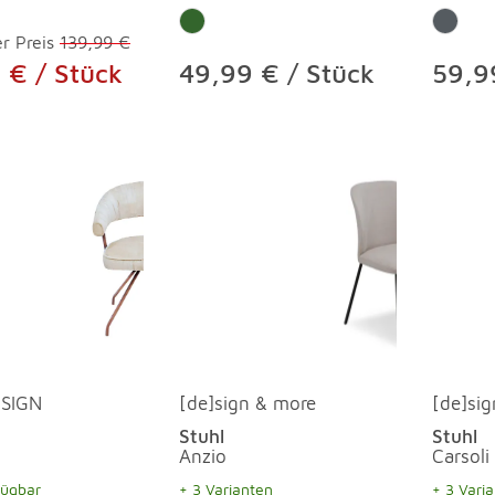
r Preis
139,99 €
 € / Stück
49,99 € / Stück
59,9
SIGN
[de]sign & more
[de]si
Stuhl
Stuhl
Anzio
Carsoli
fügbar
+ 3 Varianten
+ 3 Vari