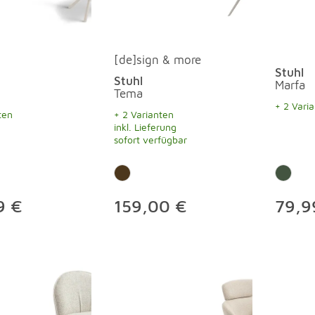
[de]sign & more
Stuhl
Stuhl
Marfa
Tema
+ 2 Vari
ten
+ 2 Varianten
inkl. Lieferung
sofort verfügbar
9 €
159,00 €
79,9