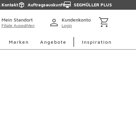
& Kontakt
Auftragsauskunft
SEGMÜLLER PLUS
Mein Standort
Kundenkonto
Filiale Auswählen
Login
berspringen
Deko Überspringen
Marken Überspringen
Inspirati
Marken
Angebote
Inspiration