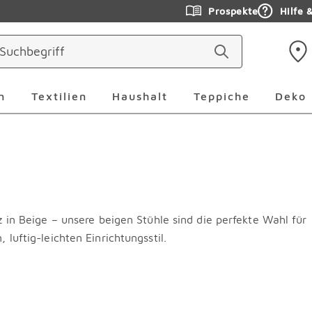
Prospekte
Hilfe 
ringen
Leuchten Überspringen
Textilien Überspringen
Haushalt Überspringen
Teppiche Ü
n
Textilien
Haushalt
Teppiche
Deko
z in Beige – unsere beigen Stühle sind die perfekte Wahl für
luftig-leichten Einrichtungsstil.