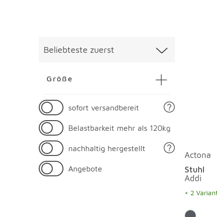
Überspringen
Liste üb
Beliebteste zuerst
Größe
43
cm
77
cm
sofort versandbereit
Belastbarkeit mehr als 120kg
4
cm
106
cm
nachhaltig hergestellt
Actona
Angebote
Stuhl
Addi
43
cm
86
cm
+ 2 Varian