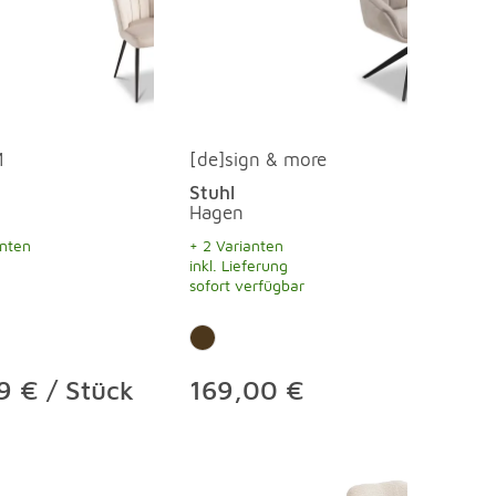
M
[de]sign & more
Stuhl
Hagen
anten
+ 2 Varianten
inkl. Lieferung
sofort verfügbar
9 € / Stück
169,00 €