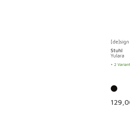
[de]sign
Stuhl
Yulara
+ 2 Varian
129,0