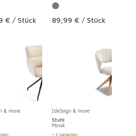
9 € / Stück
89,99 € / Stück
gn & more
[de]sign & more
Stuhl
Minsk
anten
+ 2 Varianten