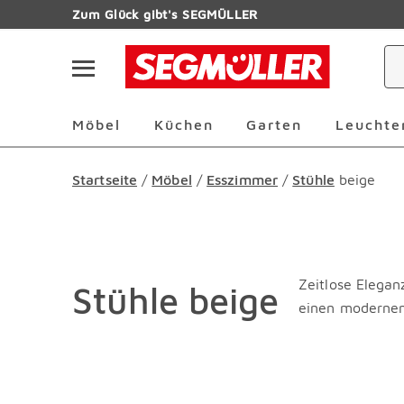
Zum Hauptinhalt
Zum Glück gibt's SEGMÜLLER
Navigation überspringen
Möbel Überspringen
Küchen Überspringen
Garten Übersp
Möbel
Küchen
Garten
Leuchte
Startseite
/
Möbel
/
Esszimmer
/
Stühle
beige
Zeitlose Elegan
Stühle beige
einen modernen, 