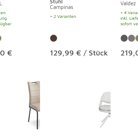
Stuhl
L
Valdez
Campinas
ten
+ 4 Vari
+ 2 Varianten
rung
inkl. Lie
fügbar
sofort v
0 €
129,99 € / Stück
219,