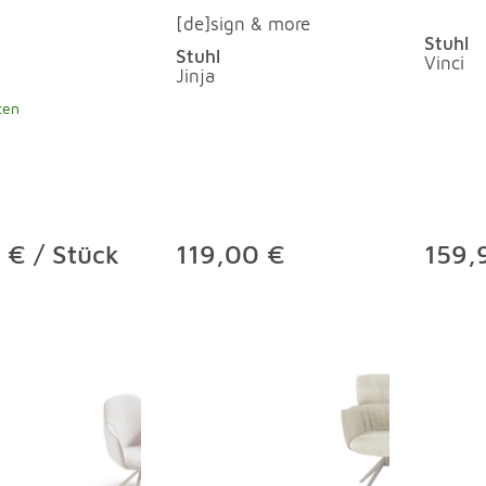
[de]sign & more
Stuhl
Stuhl
Vinci
Jinja
ten
 € / Stück
119,00 €
159,