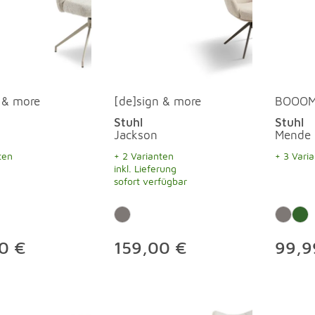
 & more
[de]sign & more
BOOO
Stuhl
Stuhl
Jackson
Mende
ten
+ 2 Varianten
+ 3 Vari
inkl. Lieferung
sofort verfügbar
0 €
159,00 €
99,9