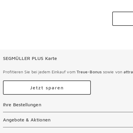
SEGMÜLLER PLUS Karte
Profitieren Sie bei jedem Einkauf vom
Treue-Bonus
sowie von
attr
Jetzt sparen
Ihre Bestellungen
Ihre Bestellungen Überspringen
Online Versandkosten
Angebote & Aktionen
Angebote & Aktionen Überspringen
Online Zahlungsarten
Abverkauf