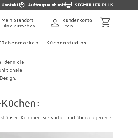
& Kontakt
Auftragsauskunft
SEGMÜLLER PLUS
Mein Standort
Kundenkonto
Filiale Auswählen
Login
ingen
Küchenmarken Überspringen
Küchenstudios Übersp
Küchenmarken
Küchenstudios
e, denn die
unktionale
Design.
o-Küchen:
ngshäuser. Kommen Sie vorbei und überzeugen Sie