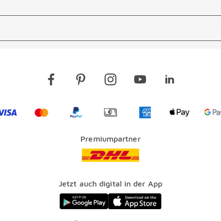
Visa
Mastercard
PayPal
Vorkasse
American Express Lo
Apple Pay 
G
Premiumpartner
Jetzt auch digital in der App