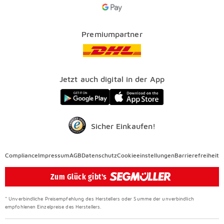
Google Pay Icon
Über uns
Kataloge
Finanzierung
Vorteile
Premiumpartner
Veranstaltungen
FAQ
SEGMÜLLER WERKSTÄTTEN
Presse
Nachhaltig einrichten
Jetzt auch digital in der App
Elektro Altgeräterücknahme
SEGMÜLLER CONTRACT
Auszeichnungen
Sicher Einkaufen!
Compliance
Compliance
Impressum
AGB
Datenschutz
Cookieeinstellungen
Barrierefreiheit
Überspringen
Zum Glück gibt's
* Unverbindliche Preisempfehlung des Herstellers oder Summe der unverbindlich
empfohlenen Einzelpreise des Herstellers.