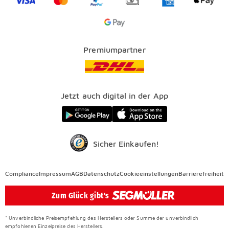
SEGMÜLLER PLUS
Services
Google Pay Icon
Über uns
Kataloge
Finanzierung
Vorteile
Premiumpartner
Veranstaltungen
FAQ
SEGMÜLLER WERKSTÄTTEN
Presse
Nachhaltig einrichten
Jetzt auch digital in der App
Elektro Altgeräterücknahme
SEGMÜLLER CONTRACT
Auszeichnungen
Sicher Einkaufen!
Compliance
Compliance
Impressum
AGB
Datenschutz
Cookieeinstellungen
Barrierefreiheit
Überspringen
Zum Glück gibt's
* Unverbindliche Preisempfehlung des Herstellers oder Summe der unverbindlich
empfohlenen Einzelpreise des Herstellers.