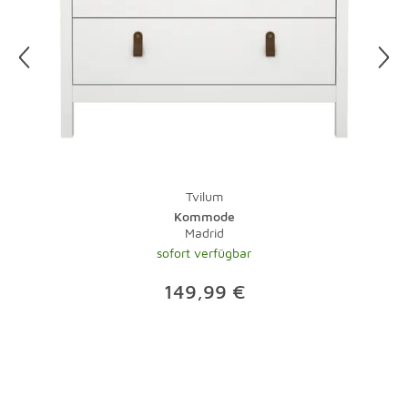
der Reinigung sollten Sie immer den Stecker ziehen, denn
Wasser und Strom vertragen sich nicht. Damit Sie nicht
im Dunkeln putzen müssen, legen Sie Ihre Putzaktion am
besten auf einen sonnigen Tag.
Und zu guter Letzt: Bei Teppichen übernimmt natürlich
ein Staubsauger mit Bürste die tägliche Pflege.
Lauwarmes Wasser und ein wenig Feinwaschmittel
nehmen Flecken schnell den Schrecken. Bei stärkeren
Tvilum
Verschmutzungen sollte der Fachmann ran - eine
Kommode
Investition, die sich gerade bei hochwertigen Teppichen
Madrid
lohnt.
sofort verfügbar
149,99 €