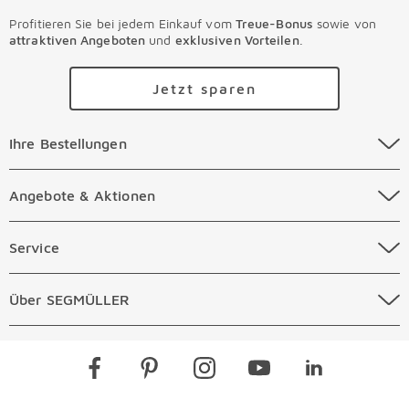
Profitieren Sie bei jedem Einkauf vom
Treue-Bonus
sowie von
attraktiven Angeboten
und
exklusiven Vorteilen
.
Jetzt sparen
Ihre Bestellungen Überspringen
Ihre Bestellungen
Online Versandkosten
Angebote & Aktionen Überspringen
Angebote & Aktionen
Online Zahlungsarten
Abverkauf
Service Überspringen
Service
Auftragsauskunft Filialen
Prospekte
Beratungstermin Möbel
Über SEGMÜLLER Überspringen
Über SEGMÜLLER
Kostenlose Online Retoure
Tiefpreis
Beratungstermin Küchen
Standorte
Überspringen
Newsletter
Kontakt
Restaurants
Gutscheine verschenken
Kontaktformular