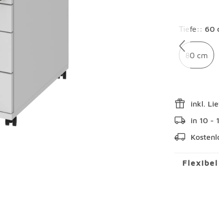
Überspring
Tiefe:
:
60 
80 cm
inkl. Li
in 10 -
Kostenl
Flexibe