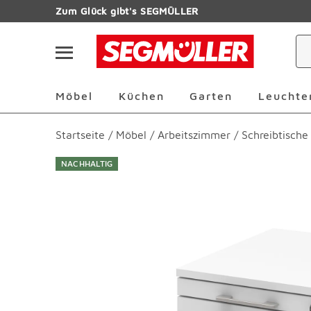
Zum Hauptinhalt
Zum Glück gibt's SEGMÜLLER
Navigation überspringen
Möbel Überspringen
Küchen Überspringen
Garten Übersp
Möbel
Küchen
Garten
Leuchte
Startseite
/
Möbel
/
Arbeitszimmer
/
Schreibtische
NACHHALTIG
Produktbilder überspringen