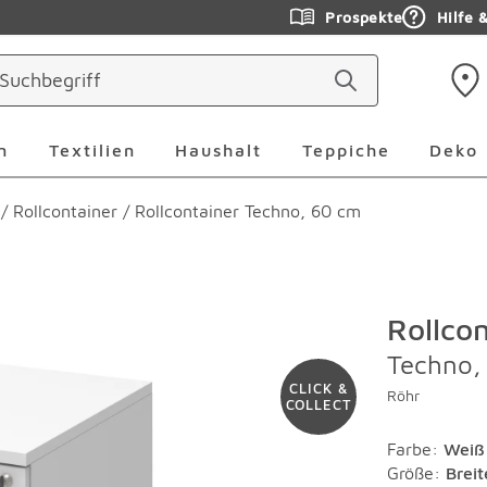
Prospekte
Hilfe 
ringen
Leuchten Überspringen
Textilien Überspringen
Haushalt Überspringen
Teppiche Ü
n
Textilien
Haushalt
Teppiche
Deko
/
Rollcontainer
/
Rollcontainer Techno, 60 cm
Rollco
Techno,
CLICK &
Röhr
COLLECT
Farbe
:
Weiß
Größe:
Brei