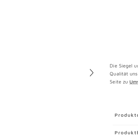
Die Siegel u
Qualität uns
Seite zu
Umw
Überspring
Produkt
Artikel
Rol
Produkt