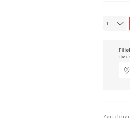
Menge
1
Fili
Click
Zertifizie