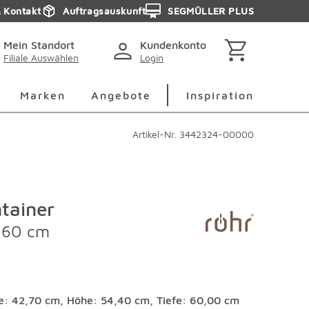
& Kontakt
Auftragsauskunft
SEGMÜLLER PLUS
Mein Standort
Kundenkonto
Filiale Auswählen
Login
berspringen
Deko Überspringen
Marken Überspringen
Inspirati
Marken
Angebote
Inspiration
Artikel-Nr.
3442324-00000
ntainer
 60 cm
te: 42,70 cm, Höhe: 54,40 cm, Tiefe: 60,00 cm