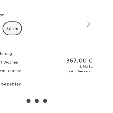
en
cm
60 cm
eferung
367,00 €
 11 Wochen
inkl. MwSt.
ose Retoure
inkl.
Versand
l bezahlen