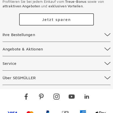
Profitieren Sie bei jedem Einkauf vom
Treue-Bonus
sowie von
attraktiven Angeboten
und
exklusiven Vorteilen
.
Jetzt sparen
Ihre Bestellungen Überspringen
Ihre Bestellungen
Online Versandkosten
Angebote & Aktionen Überspringen
Angebote & Aktionen
Online Zahlungsarten
Abverkauf
Service Überspringen
Service
Auftragsauskunft Filialen
Prospekte
Beratungstermin Möbel
Über SEGMÜLLER Überspringen
Über SEGMÜLLER
Kostenlose Online Retoure
Tiefpreis
Beratungstermin Küchen
Standorte
Überspringen
Newsletter
Kontakt
Restaurants
Gutscheine verschenken
Kontaktformular
Visa
Mastercard
PayPal
Vorkasse
American Expre
Apple 
Jobs & Karriere