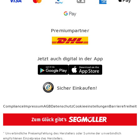
SEGMÜLLER PLUS
Services
Google Pay Icon
Über uns
Kataloge
Finanzierung
Vorteile
Premiumpartner
Veranstaltungen
FAQ
SEGMÜLLER WERKSTÄTTEN
Presse
Nachhaltig einrichten
Jetzt auch digital in der App
Elektro Altgeräterücknahme
SEGMÜLLER CONTRACT
Auszeichnungen
Sicher Einkaufen!
Compliance
Compliance
Impressum
AGB
Datenschutz
Cookieeinstellungen
Barrierefreiheit
Überspringen
Zum Glück gibt's
* Unverbindliche Preisempfehlung des Herstellers oder Summe der unverbindlich
empfohlenen Einzelpreise des Herstellers.