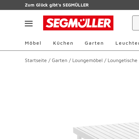
Zum Hauptinhalt
Zum Glück gibt's SEGMÜLLER
Navigation überspringen
Möbel Überspringen
Küchen Überspringen
Garten Übersp
Möbel
Küchen
Garten
Leuchte
Startseite
/
Garten
/
Loungemöbel
/
Loungetische
Produktbilder überspringen