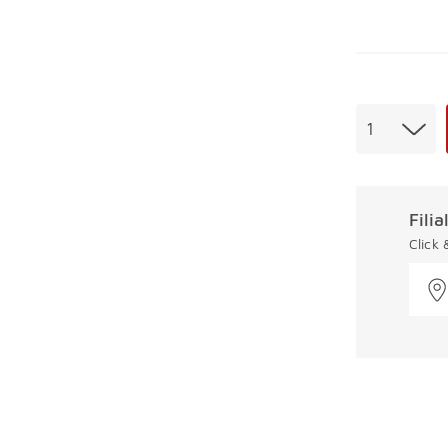
Menge
1
Fili
Click