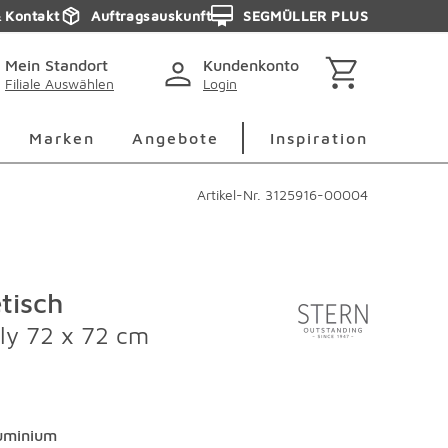
& Kontakt
Auftragsauskunft
SEGMÜLLER PLUS
Mein Standort
Kundenkonto
Filiale Auswählen
Login
berspringen
Deko Überspringen
Marken Überspringen
Inspirati
Marken
Angebote
Inspiration
Artikel-Nr.
3125916-00004
tisch
ly 72 x 72 cm
uminium