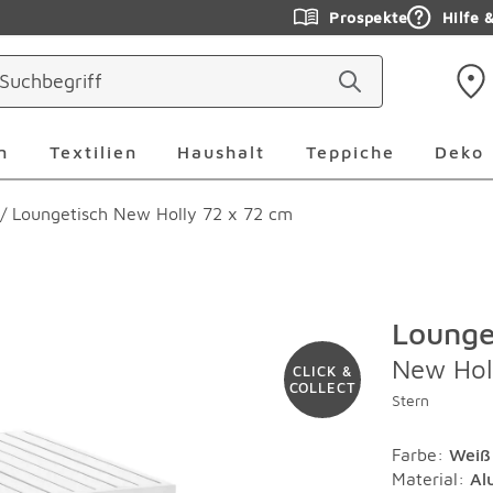
Prospekte
Hilfe 
ringen
Leuchten Überspringen
Textilien Überspringen
Haushalt Überspringen
Teppiche Ü
n
Textilien
Haushalt
Teppiche
Deko
/
Loungetisch New Holly 72 x 72 cm
Lounge
New Hol
CLICK &
COLLECT
Stern
Farbe
:
Weiß
Material
:
Al