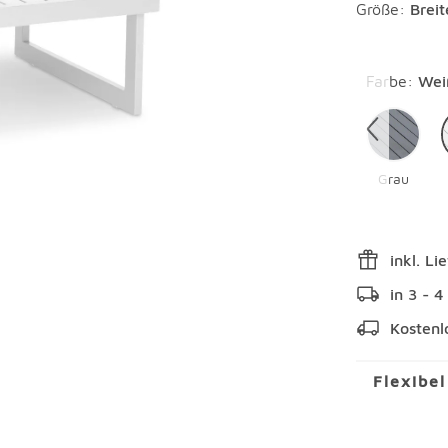
Größe:
Brei
Überspring
Farbe
:
Wei
Grau
inkl. Li
in 3 - 
Kostenl
Flexibe