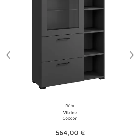
Etwas Salzwasser und ein Schuss Essig ergeben ein tolles
Putzmittel für Ihre Lampen. Gegen fettige
Küchenleuchten hilft ein Spritzer Spülmittel. Vorsicht, vor
der Reinigung sollten Sie immer den Stecker ziehen, denn
Wasser und Strom vertragen sich nicht. Damit Sie nicht
im Dunkeln putzen müssen, legen Sie Ihre Putzaktion am
besten auf einen sonnigen Tag.
Und zu guter Letzt: Bei Teppichen übernimmt natürlich
ein Staubsauger mit Bürste die tägliche Pflege.
Lauwarmes Wasser und ein wenig Feinwaschmittel
nehmen Flecken schnell den Schrecken. Bei stärkeren
Verschmutzungen sollte der Fachmann ran - eine
Investition, die sich gerade bei hochwertigen Teppichen
lohnt.
Röhr
Vitrine
Cocoon
564,00 €