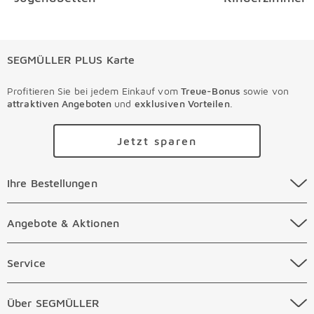
SEGMÜLLER PLUS Karte
Profitieren Sie bei jedem Einkauf vom
Treue-Bonus
sowie von
attraktiven Angeboten
und
exklusiven Vorteilen
.
Jetzt sparen
Ihre Bestellungen Überspringen
Ihre Bestellungen
Online Versandkosten
Angebote & Aktionen Überspringen
Angebote & Aktionen
Online Zahlungsarten
Abverkauf
Service Überspringen
Service
Auftragsauskunft Filialen
Prospekte
Beratungstermin Möbel
Über SEGMÜLLER Überspringen
Über SEGMÜLLER
Kostenlose Online Retoure