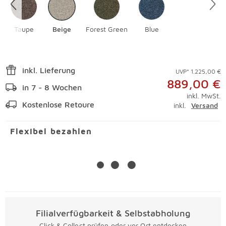
Taupe
Beige
Forest Green
Blue
inkl. Lieferung
UVP* 1.225,00 €
889,00 €
in 7 - 8 Wochen
inkl. MwSt.
Kostenlose Retoure
inkl.
Versand
Flexibel bezahlen
Filialverfügbarkeit & Selbstabholung
Click & Collect prüfen oder vor Ort entdecken