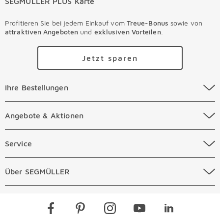
SEGMÜLLER PLUS Karte
Profitieren Sie bei jedem Einkauf vom
Treue-Bonus
sowie von
attraktiven Angeboten
und
exklusiven Vorteilen
.
Jetzt sparen
Ihre Bestellungen Überspringen
Ihre Bestellungen
Online Versandkosten
Angebote & Aktionen Überspringen
Angebote & Aktionen
Online Zahlungsarten
Abverkauf
Service Überspringen
Service
Auftragsauskunft Filialen
Prospekte
Beratungstermin Möbel
Über SEGMÜLLER Überspringen
Über SEGMÜLLER
Kostenlose Online Retoure
Tiefpreis
Beratungstermin Küchen
Standorte
Überspringen
Newsletter
Kontakt
Restaurants