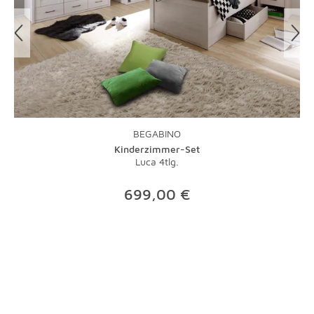
Unsere Mitarbeiter organisieren gerne für Sie die
Abholung Ihrer Artikel. Einzelheiten hierzu finden Sie in
unseren
AGB
.
BEGABINO
Kinderzimmer-Set
Luca 4tlg.
699,00 €