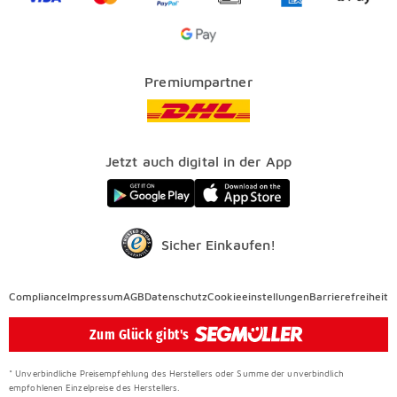
SEGMÜLLER PLUS
Services
Google Pay Icon
Über uns
Kataloge
Finanzierung
Vorteile
Premiumpartner
Veranstaltungen
FAQ
SEGMÜLLER WERKSTÄTTEN
Presse
Nachhaltig einrichten
Jetzt auch digital in der App
Elektro Altgeräterücknahme
SEGMÜLLER CONTRACT
Auszeichnungen
Sicher Einkaufen!
Compliance
Compliance
Impressum
AGB
Datenschutz
Cookieeinstellungen
Barrierefreiheit
Überspringen
Zum Glück gibt's
* Unverbindliche Preisempfehlung des Herstellers oder Summe der unverbindlich
empfohlenen Einzelpreise des Herstellers.