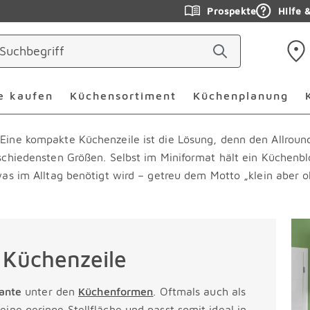
Prospekte
Hilfe 
Küche online kaufen Überspringen
Küchensortiment Überspr
e kaufen
Küchensortiment
Küchenplanung
Eine kompakte Küchenzeile ist die Lösung, denn den Allroun
rschiedensten Größen. Selbst im Miniformat hält ein Küchenb
 was im Alltag benötigt wird – getreu dem Motto „klein aber o
e Küchenzeile
iante
unter den
Küchenformen
. Oftmals auch als
ine geringe Stellfläche und passt somit ideal in