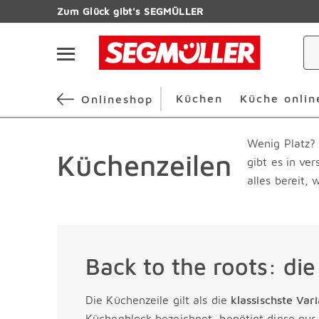
Zum Hauptinhalt
Zum Glück gibt's SEGMÜLLER
Navigation überspringen
Küchen
Küche onlin
Onlineshop
Wenig Platz? 
Küchenzeilen
gibt es in ve
alles bereit,
Back to the roots: di
Die Küchenzeile gilt als die
klassischste Var
Küchenblock bezeichnet, benötigt diese nur e