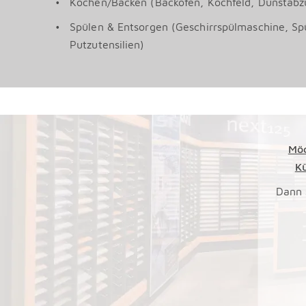
Kochen/Backen (Backofen, Kochfeld, Dunstabz
Spülen & Entsorgen (Geschirrspülmaschine, Sp
Putzutensilien)
Möc
K
Dann 