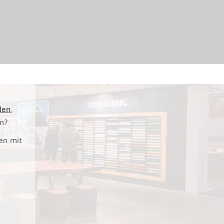
ilen
,
en?
en mit