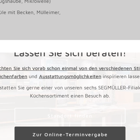
ugshaube, Mikrowelle)
üle mit Becken, Mülleimer,
Lassen Sie sich beraten!
hten Sie sich vorab schon einmal von den verschiedenen
St
üchenfarben
und
Ausstattungsmöglichkeiten
inspirieren lass
statten Sie gerne einer von unseren sechs SEGMÜLLER-Filial
Küchensortiment einen Besuch ab.
Standort finden
Zur Online-Terminvergabe