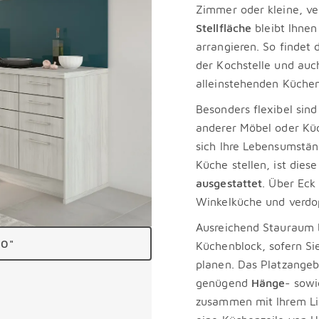
Zimmer oder kleine, ve
Stellfläche
bleibt Ihnen
arrangieren. So findet
der Kochstelle und auch
alleinstehenden Küchen
Besonders flexibel sind
anderer Möbel oder Kü
sich Ihre Lebensumstän
Küche stellen, ist dies
ausgestattet
. Über Eck
Winkelküche und verdo
Ausreichend Stauraum b
00"
Küchenblock, sofern Si
planen. Das Platzangeb
genügend
Hänge
- sow
zusammen mit Ihrem Lie