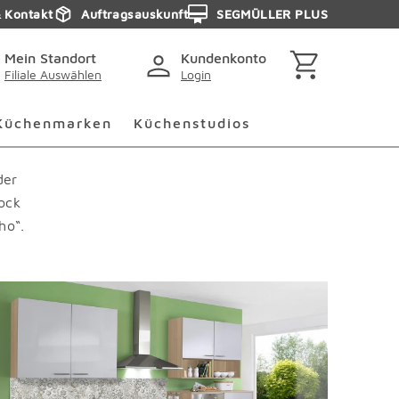
& Kontakt
Auftragsauskunft
SEGMÜLLER PLUS
Mein Standort
Kundenkonto
Filiale Auswählen
Login
ingen
Küchenmarken Überspringen
Küchenstudios Übersp
Küchenmarken
Küchenstudios
der
lock
ho“.