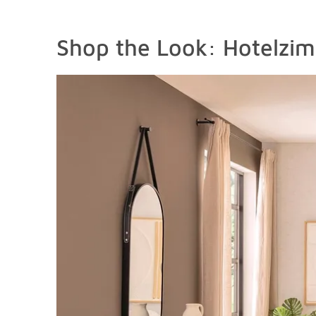
Shop the Look: Hotelzi
Shop the look überspringen