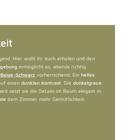
eit
egend. Hier wollt ihr euch erholen und den
mgebung
ermöglicht es, abends richtig
r
Beige-Schwarz
vorherrschend. Ein
helles
 auf einen
dunklen Kontrast
. Die
dunkelgraue
eit setzt sie die Details im Raum elegant in
nte
dem Zimmer mehr Gemütlichkeit.