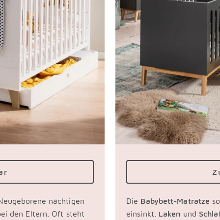
ar
Z
 Neugeborene nächtigen
Die
Babybett-Matratze
so
i den Eltern. Oft steht
einsinkt.
Laken
und
Schla