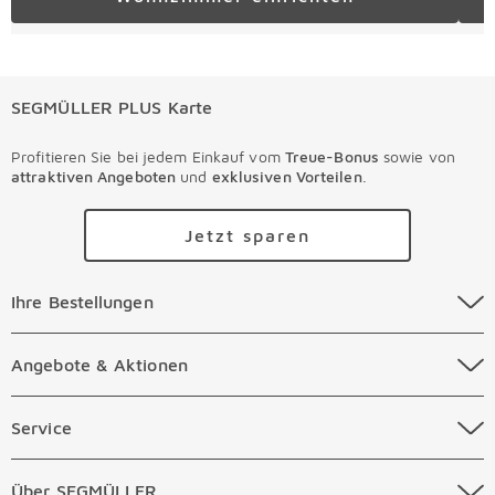
SEGMÜLLER PLUS Karte
Profitieren Sie bei jedem Einkauf vom
Treue-Bonus
sowie von
attraktiven Angeboten
und
exklusiven Vorteilen
.
Jetzt sparen
Ihre Bestellungen Überspringen
Ihre Bestellungen
Online Versandkosten
Angebote & Aktionen Überspringen
Angebote & Aktionen
Online Zahlungsarten
Abverkauf
Service Überspringen
Service
Auftragsauskunft Filialen
Prospekte
Beratungstermin Möbel
Über SEGMÜLLER Überspringen
Über SEGMÜLLER