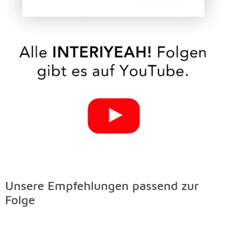
Unsere Empfehlungen passend zur
Unsere Empfehlungen passend zur Folge Überspringen
Folge