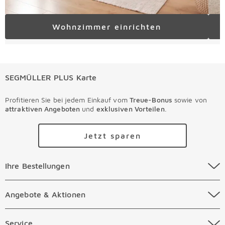
Wohnzimmer einrichten
SEGMÜLLER PLUS Karte
Profitieren Sie bei jedem Einkauf vom
Treue-Bonus
sowie von
attraktiven Angeboten
und
exklusiven Vorteilen
.
Jetzt sparen
Ihre Bestellungen Überspringen
Ihre Bestellungen
Online Versandkosten
Angebote & Aktionen Überspringen
Angebote & Aktionen
Online Zahlungsarten
Abverkauf
Service Überspringen
Service