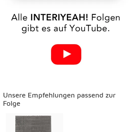
Unsere Empfehlungen passend zur
Unsere Empfehlungen passend zur Folge Überspringen
Folge