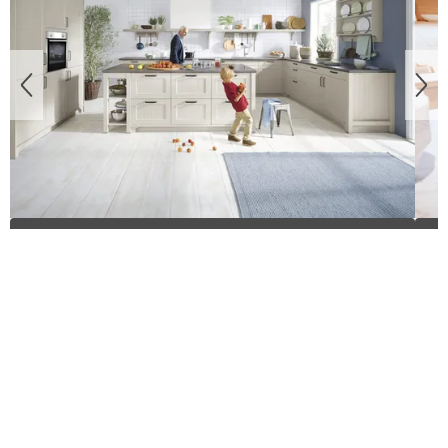
Küchentrends
SEGMÜLLER PLUS Karte
Profitieren Sie bei jedem Einkauf vom
Treue-Bonus
sowie von
attraktiven Angeboten
und
exklusiven Vorteilen
.