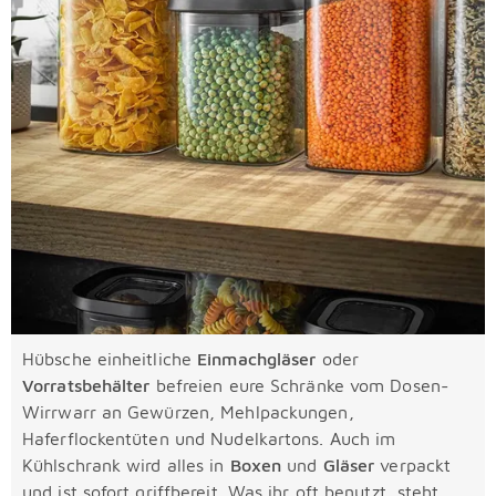
Hübsche einheitliche
Einmachgläser
oder
Vorratsbehälter
befreien eure Schränke vom Dosen-
Wirrwarr an Gewürzen, Mehlpackungen,
Haferflockentüten und Nudelkartons. Auch im
Kühlschrank wird alles in
Boxen
und
Gläser
verpackt
und ist sofort griffbereit. Was ihr oft benutzt, steht