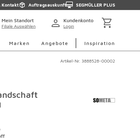
& Kontakt
Auftragsauskunft
SEGMÜLLER PLUS
Mein Standort
Kundenkonto
Filiale Auswählen
Login
berspringen
Deko Überspringen
Marken Überspringen
Inspirati
Marken
Angebote
Inspiration
Artikel-Nr.
3888528-00002
ndschaft
I
e
off