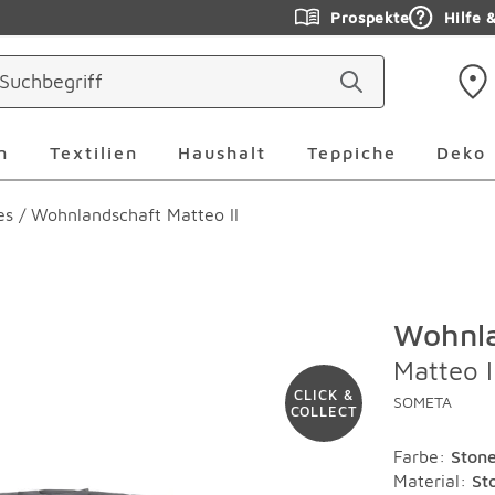
Prospekte
Hilfe 
ringen
Leuchten Überspringen
Textilien Überspringen
Haushalt Überspringen
Teppiche Ü
n
Textilien
Haushalt
Teppiche
Deko
es
/
Wohnlandschaft Matteo II
Wohnla
Matteo I
CLICK &
SOMETA
COLLECT
Farbe
:
Ston
Material
:
St