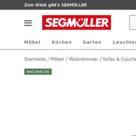
Zum Hauptinhalt
Zum Glück gibt's SEGMÜLLER
Navigation überspringen
Möbel Überspringen
Küchen Überspringen
Garten Übersp
Möbel
Küchen
Garten
Leuchte
Startseite
/
Möbel
/
Wohnzimmer
/
Sofas & Couch
NACHHALTIG
Produktbilder überspringen