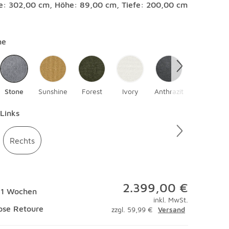
te: 302,00 cm, Höhe: 89,00 cm, Tiefe: 200,00 cm
en
ne
Stone
Sunshine
Forest
Ivory
Anthrazit
Marine
en
Links
Rechts
2.399,00 €
 11 Wochen
inkl. MwSt.
ose Retoure
zzgl. 59,99 €
Versand