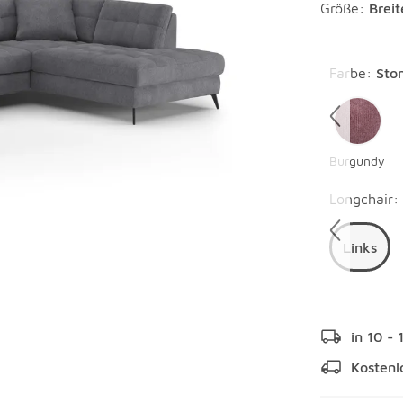
Größe:
Brei
Überspring
Farbe
:
Sto
Burgundy
Überspring
Longchair
:
Links
in 10 -
Kostenl