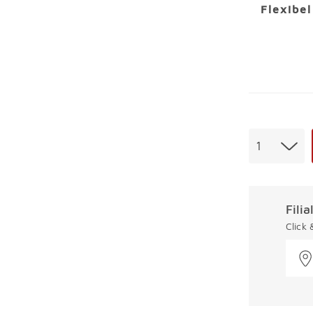
Flexibe
Menge
1
Fili
Click