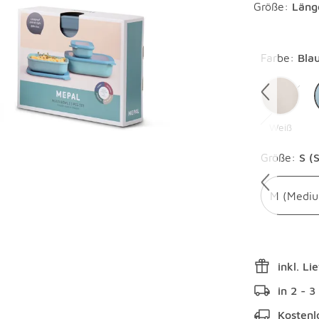
Größe:
Läng
Überspring
Farbe
:
Bla
Weiß
Überspring
Größe
:
S (
M (Medi
inkl. Li
in 2 - 
Kostenl