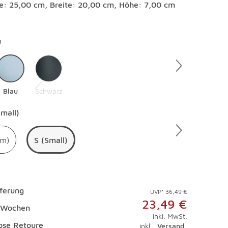
e: 25,00 cm, Breite: 20,00 cm, Höhe: 7,00 cm
en
u
Blau
Schwarz
en
Small)
um)
S (Small)
eferung
UVP* 36,49 €
23,49 €
3 Wochen
inkl. MwSt.
ose Retoure
inkl.
Versand