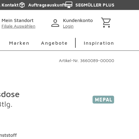
& Kontakt
Auftragsauskunft
SEGMÜLLER PLUS
Mein Standort
Kundenkonto
Filiale Auswählen
Login
berspringen
Deko Überspringen
Marken Überspringen
Inspirati
Marken
Angebote
Inspiration
Artikel-Nr.
3660089-00000
sdose
tlg.
nststoff