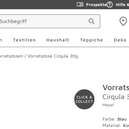
Prospekte
Hilfe 
ringen
Leuchten Überspringen
Textilien Überspringen
Haushalt Überspringen
Teppiche Ü
n
Textilien
Haushalt
Teppiche
Deko
orratsdosen
/
Vorratsdose Cirqula 3tlg.
Vorrat
Cirqula 3
CLICK &
COLLECT
Mepal
Farbe
:
Blau
Material
:
Ku