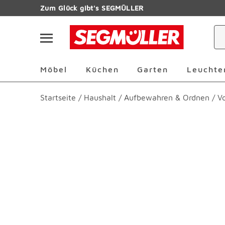
Zum Hauptinhalt
Zum Glück gibt's SEGMÜLLER
Navigation überspringen
Möbel Überspringen
Küchen Überspringen
Garten Übersp
Möbel
Küchen
Garten
Leuchte
Startseite
/
Haushalt
/
Aufbewahren & Ordnen
/
V
Produktbilder überspringen