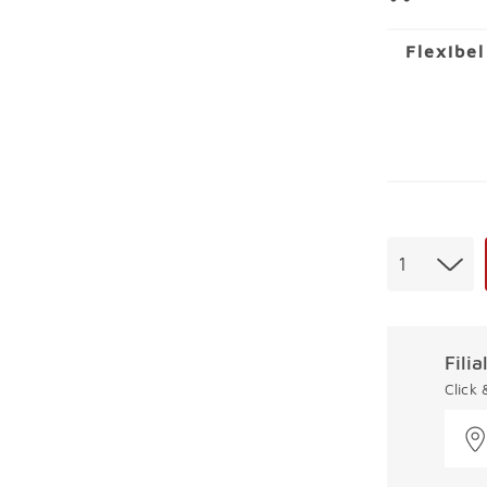
Flexibe
Menge
1
Fili
Click