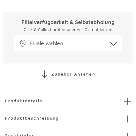
Filialverfügbarkeit & Selbstabholung
Click & Collect prüfen oder vor Ort entdecken
Filiale wählen...
Zubehör Ansehen
Überspringen
Produktdetails
Artikel
Vitrine Reno
Produktbeschreibung
Artikelnummer
3879424-00011
Marke
set one by Musterring
Die Vitrine Reno von set one by Musterring vereint
Zusatzinfos