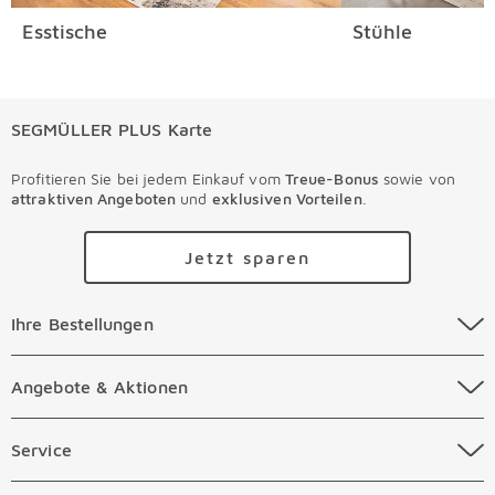
Esstische
Stühle
SEGMÜLLER PLUS Karte
Profitieren Sie bei jedem Einkauf vom
Treue-Bonus
sowie von
attraktiven Angeboten
und
exklusiven Vorteilen
.
Jetzt sparen
Ihre Bestellungen Überspringen
Ihre Bestellungen
Online Versandkosten
Angebote & Aktionen Überspringen
Angebote & Aktionen
Online Zahlungsarten
Abverkauf
Service Überspringen
Service
Auftragsauskunft Filialen
Prospekte