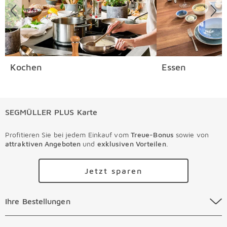
Kochen
Essen
SEGMÜLLER PLUS Karte
Profitieren Sie bei jedem Einkauf vom
Treue-Bonus
sowie von
attraktiven Angeboten
und
exklusiven Vorteilen
.
Jetzt sparen
Ihre Bestellungen Überspringen
Ihre Bestellungen
Online Versandkosten