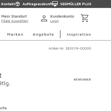
& Kontakt
Auftragsauskunft
SEGMÜLLER PLUS
Mein Standort
Kundenkonto
Filiale Auswählen
Login
berspringen
Deko Überspringen
Marken Überspringen
Inspirati
Marken
Angebote
Inspiration
Artikel-Nr.
3835119-00000
t
tlg.
chs