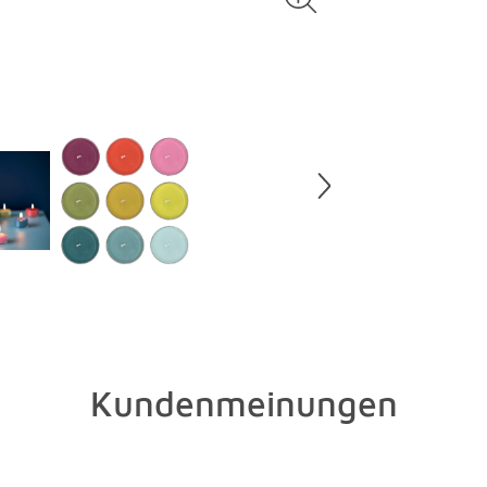
Spülmittel
Zeit stump
Verrühren S
tragen Sie
10-30 Minu
abwischen 
Wachsfleck
vermeiden.
Kerzenhalt
unterschie
Windlichte
In beiden 
Ihre Schmu
Kundenmeinungen
Oster- ode
großen Auf
brauchen? 
beschrifte