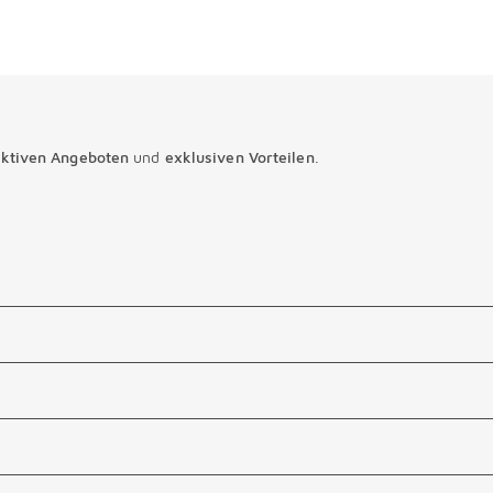
den Augen,
aktiven Angeboten
und
exklusiven Vorteilen
.