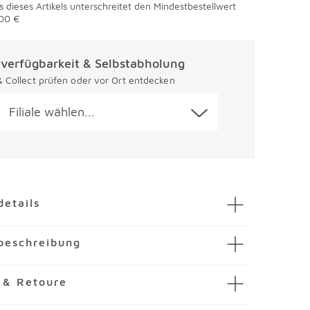
s dieses Artikels unterschreitet den Mindestbestellwert
00 €
alverfügbarkeit & Selbstabholung
 & Collect prüfen oder vor Ort entdecken
Filiale wählen...
en
details
licht Sydney 9tlg.
beschreibung
mmer
3835119-00000
ember
ück oder zur Teatime erzeugt das Teelicht
 & Retoure
achs
g. von Remember eine stilvolle, einladende