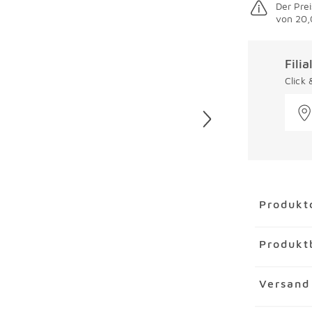
Der Prei
von 20,
Fili
Click
Überspring
Produkt
Artikel
Tee
Produkt
Artikelnu
Marke
Rem
Zum Frühst
Versand
Material
W
Sydney 9tl