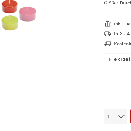
Größe:
Durc
inkl. Li
in 2 - 
Kostenl
Flexibe
Menge
1