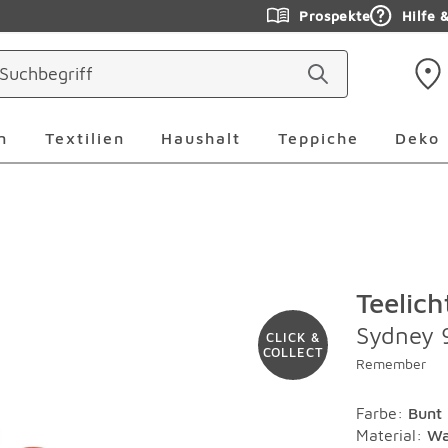
Prospekte
Hilfe 
ringen
Leuchten Überspringen
Textilien Überspringen
Haushalt Überspringen
Teppiche Ü
n
Textilien
Haushalt
Teppiche
Deko
Teelich
Sydney 9
CLICK &
COLLECT
Remember
Farbe
:
Bunt
Material
:
Wa