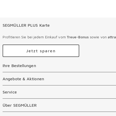
SEGMÜLLER PLUS Karte
Profitieren Sie bei jedem Einkauf vom
Treue-Bonus
sowie von
attr
Jetzt sparen
Ihre Bestellungen
Ihre Bestellungen Überspringen
Online Versandkosten
Angebote & Aktionen
Angebote & Aktionen Überspringen
Online Zahlungsarten
Abverkauf
Service
Service Überspringen
Auftragsauskunft Filialen
Prospekte
Beratungstermin Möbel
Über SEGMÜLLER
Über SEGMÜLLER Überspringen
Kostenlose Online Retoure
Tiefpreis
Beratungstermin Küchen
Standorte