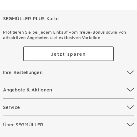
SEGMÜLLER PLUS Karte
Profitieren Sie bei jedem Einkauf vom
Treue-Bonus
sowie von
attraktiven Angeboten
und
exklusiven Vorteilen
.
Jetzt sparen
Ihre Bestellungen Überspringen
Ihre Bestellungen
Online Versandkosten
Angebote & Aktionen Überspringen
Angebote & Aktionen
Online Zahlungsarten
Abverkauf
Service Überspringen
Service
Auftragsauskunft Filialen
Prospekte
Beratungstermin Möbel
Über SEGMÜLLER Überspringen
Über SEGMÜLLER
Kostenlose Online Retoure
Tiefpreis
Beratungstermin Küchen