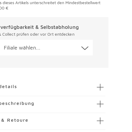
s dieses Artikels unterschreitet den Mindestbestellwert
00 €
alverfügbarkeit & Selbstabholung
 & Collect prüfen oder vor Ort entdecken
Filiale wählen...
en
details
elkasserolle Mini Ø 10 cm
beschreibung
mmer
1641474-00000
F
 Stielkasserolle Mini Ø 10 cm lassen sich kleine
 & Retoure
romargan
und Milch schnell aufwärmen. Auch für das