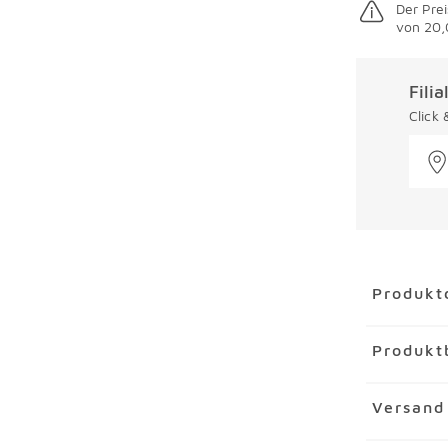
Der Prei
von 20,
Fili
Click
Überspring
Produkt
Artikel
Sti
Produkt
Artikelnu
Marke
WM
In der WMF
Versand
Material
C
Portionen 