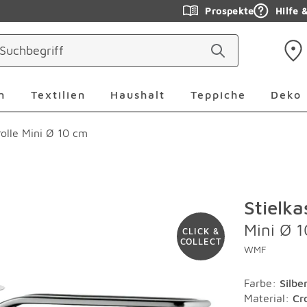
Prospekte
Hilfe 
ringen
Leuchten Überspringen
Textilien Überspringen
Haushalt Überspringen
Teppiche Ü
n
Textilien
Haushalt
Teppiche
Deko
rolle Mini Ø 10 cm
Stielka
Mini Ø 
CLICK &
COLLECT
WMF
Farbe
:
Silbe
Material
:
Cr