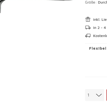
Größe:
Durc
inkl. Li
in 2 - 
Kostenl
Flexibe
Menge
1