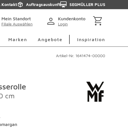
& Kontakt
Auftragsauskunft
SEGMÜLLER PLUS
Mein Standort
Kundenkonto
Filiale Auswählen
Login
berspringen
Deko Überspringen
Marken Überspringen
Inspirati
Marken
Angebote
Inspiration
Artikel-Nr.
1641474-00000
sserolle
10 cm
r
omargan