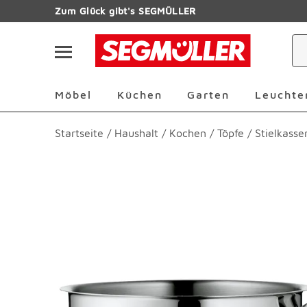
Zum Hauptinhalt
Zum Glück gibt's SEGMÜLLER
Navigation überspringen
Möbel Überspringen
Küchen Überspringen
Garten Übersp
Möbel
Küchen
Garten
Leuchte
Startseite
/
Haushalt
/
Kochen
/
Töpfe
/
Stielkasse
Produktbilder überspringen