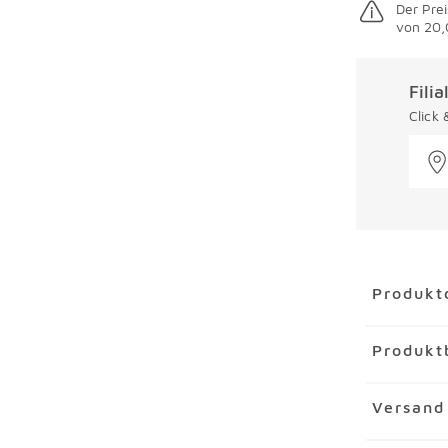
Der Prei
von 20,
Fili
Click
Überspring
Produkt
Artikel
Spr
Produkt
Artikelnu
Marke
Kais
Die Kaiser
Versand
Material
St
Antihaftbe