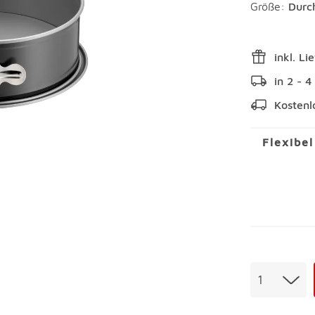
Größe:
Durc
inkl. Li
in 2 - 
Kostenl
Flexibe
Menge
1