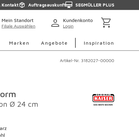
& Kontakt
Auftragsauskunft
SEGMÜLLER PLUS
Mein Standort
Kundenkonto
Filiale Auswählen
Login
berspringen
Deko Überspringen
Marken Überspringen
Inspirati
Marken
Angebote
Inspiration
Artikel-Nr.
3182027-00000
form
ion Ø 24 cm
arz
ahl