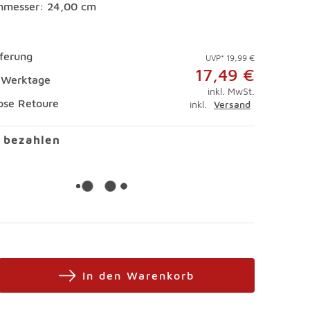
hmesser: 24,00 cm
eferung
UVP* 19,99 €
17,49 €
4 Werktage
inkl. MwSt.
ose Retoure
inkl.
Versand
l bezahlen
In den Warenkorb