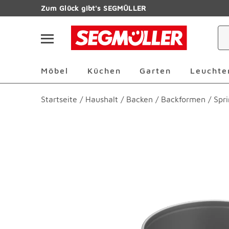
Zum Hauptinhalt
Zum Glück gibt's SEGMÜLLER
Navigation überspringen
Möbel Überspringen
Küchen Überspringen
Garten Übersp
Möbel
Küchen
Garten
Leuchte
Startseite
/
Haushalt
/
Backen
/
Backformen
/
Spr
Produktbilder überspringen