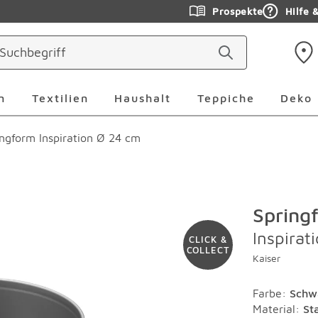
Prospekte
Hilfe 
ringen
Leuchten Überspringen
Textilien Überspringen
Haushalt Überspringen
Teppiche Ü
n
Textilien
Haushalt
Teppiche
Deko
ingform Inspiration Ø 24 cm
Spring
Inspirat
CLICK &
COLLECT
Kaiser
Farbe
:
Schw
Material
:
St