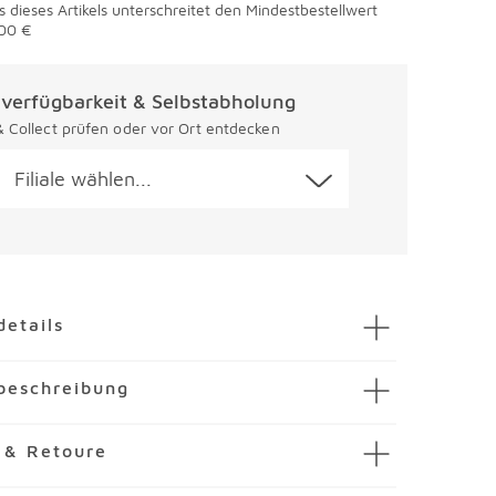
s dieses Artikels unterschreitet den Mindestbestellwert
00 €
alverfügbarkeit & Selbstabholung
 & Collect prüfen oder vor Ort entdecken
Filiale wählen...
en
details
ingform Inspiration Ø 24 cm
beschreibung
mmer
3182027-00000
er
 Springform Inspiration Ø 24 cm wartet mit einer
 & Retoure
ahl
schichtung auf. So wird verhindert, dass der