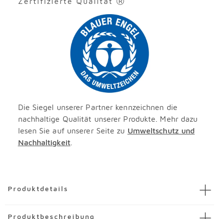
Zertifizierte Qualität Ⓡ
Die Siegel unserer Partner kennzeichnen die
nachhaltige Qualität unserer Produkte. Mehr dazu
lesen Sie auf unserer Seite zu
Umweltschutz und
Nachhaltigkeit
.
Überspringen
Produktdetails
Artikel
Sitzkissen Pad
Produktbeschreibung