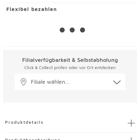
Flexibel bezahlen
Filialverfügbarkeit & Selbstabholung
Click & Collect prüfen oder vor Ort entdecken
Filiale wählen...
Überspringen
Produktdetails
Artikel
Sitzbank Branca
Produktbeschreibung