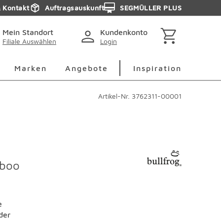
& Kontakt
Auftragsauskunft
SEGMÜLLER PLUS
Mein Standort
Kundenkonto
Filiale Auswählen
Login
berspringen
Deko Überspringen
Marken Überspringen
Inspirati
Marken
Angebote
Inspiration
Artikel-Nr.
3762311-00001
aboo
e
der