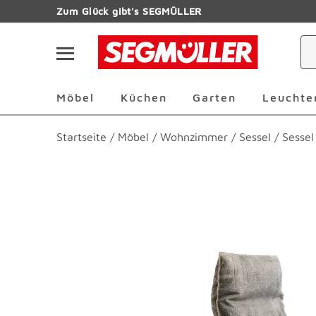
Zum Hauptinhalt
Zum Glück gibt's SEGMÜLLER
Navigation überspringen
Möbel Überspringen
Küchen Überspringen
Garten Übersp
Möbel
Küchen
Garten
Leuchte
Startseite
/
Möbel
/
Wohnzimmer
/
Sessel
/
Sessel
Produktbilder überspringen