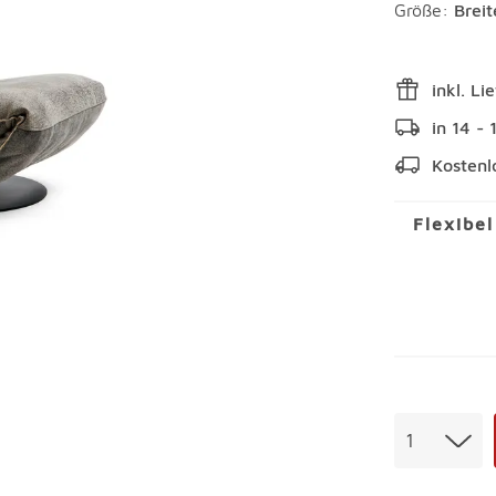
Größe:
Brei
inkl. Li
in 14 -
Kostenl
Flexibe
Menge
1