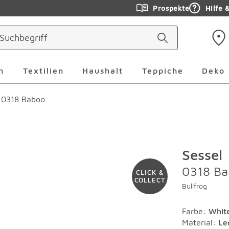
Prospekte
Hilfe 
ringen
Leuchten Überspringen
Textilien Überspringen
Haushalt Überspringen
Teppiche Ü
n
Textilien
Haushalt
Teppiche
Deko
 0318 Baboo
Sessel
0318 B
CLICK &
COLLECT
Bullfrog
Farbe
:
Whit
Material
:
Le