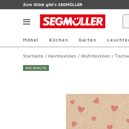
Zum Hauptinhalt
Zum Glück gibt's SEGMÜLLER
Navigation überspringen
Möbel Überspringen
Küchen Überspringen
Garten Übersp
Möbel
Küchen
Garten
Leuchte
Startseite
/
Heimtextilien
/
Wohntextilien
/
Tisch
NACHHALTIG
Produktbilder überspringen