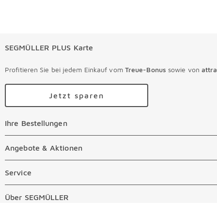
SEGMÜLLER PLUS Karte
Profitieren Sie bei jedem Einkauf vom
Treue-Bonus
sowie von
attr
Jetzt sparen
Ihre Bestellungen
Ihre Bestellungen Überspringen
Online Versandkosten
Angebote & Aktionen
Angebote & Aktionen Überspringen
Online Zahlungsarten
Abverkauf
Service
Service Überspringen
Auftragsauskunft Filialen
Prospekte
Beratungstermin Möbel
Über SEGMÜLLER
Über SEGMÜLLER Überspringen
Kostenlose Online Retoure
Tiefpreis
Beratungstermin Küchen