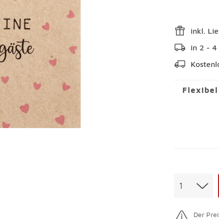
inkl. Li
in 2 - 
Kostenl
Flexibe
Menge
1
Der Prei