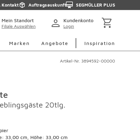
& Kontakt
Auftragsauskunft
SEGMÜLLER PLUS
Mein Standort
Kundenkonto
Filiale Auswählen
Login
berspringen
Deko Überspringen
Marken Überspringen
Inspirati
Marken
Angebote
Inspiration
Artikel-Nr.
3894592-00000
te
eblingsgäste 20tlg.
pier
te: 33,00 cm, Höhe: 33,00 cm