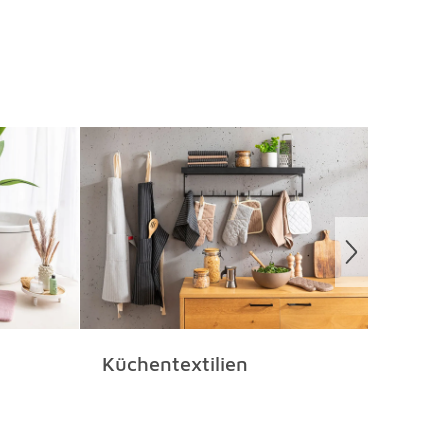
Küchentextilien
Tepp