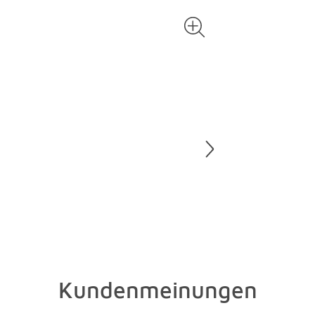
Schließen 
Waschen, d
sammeln. T
Applikatio
Schongang 
Bettwäsche
ein Feinwa
farbige Te
wussten Si
Kundenmeinungen