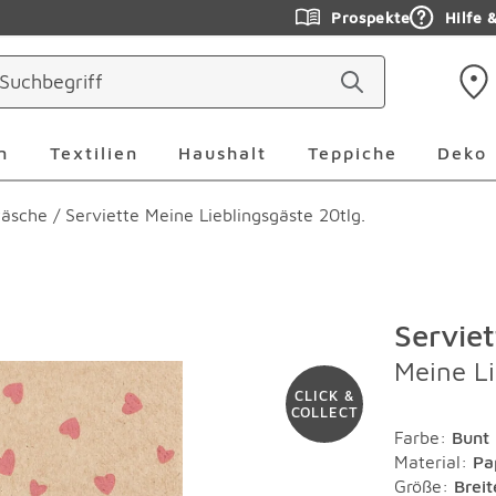
Prospekte
Hilfe 
ringen
Leuchten Überspringen
Textilien Überspringen
Haushalt Überspringen
Teppiche Ü
n
Textilien
Haushalt
Teppiche
Deko
wäsche
/
Serviette Meine Lieblingsgäste 20tlg.
Serviet
Meine Li
CLICK &
COLLECT
Farbe
:
Bunt
Material
:
Pa
Größe:
Brei