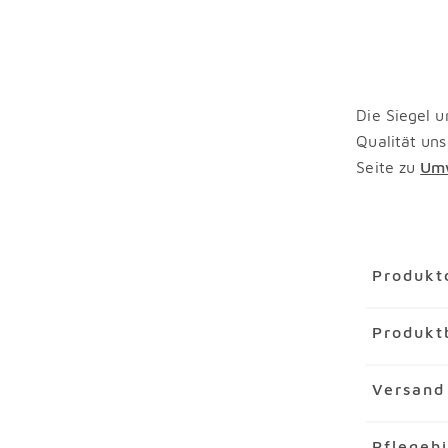
Die Siegel u
Qualität uns
Seite zu
Umw
Überspring
Produkt
Artikel
Ser
Produkt
Artikelnu
Material
P
Das Set Ser
Versand
hervorrag
Merkmal
einladende
Aus 2-la
Pflegeh