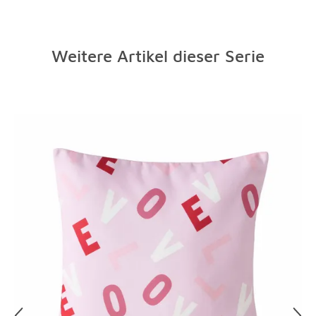
Sicherheitshinweise entnehmen Sie bitte den
lange hochwertig aussehen?
verkauf@boltze.de
Weitere Details
Ihr Wunschartikel gefällt Ihnen nicht oder weist Mängel
hinterlegten Dokumenten unter „Montage und
Zunächst hilft ein Blick auf das Pflegeetikett, das sich an
Bitte beachten Sie, dass es bei Farben und Größen zu
auf? Kein Problem. Drucken Sie bitte den Ihrer
Dokumente“.
jeder Bettwäsche und an jeder Kissenhülle befindet.
leichten Abweichungen kommen kann
Versandmitteilung angehängten Retourenschein aus und
Weitere Artikel dieser Serie
Neue Textilien waschen Sie bei der ersten Wäsche lieber
senden sie ihn bitte mit dem der Lieferung beigefügten
mit einer niedrigeren Temperatur als angegeben, sicher
Retourenaufkleber an uns zurück. Einzelheiten hierzu
ist sicher. Auch wichtig: Neue Textilien immer zuerst
finden Sie direkt in unseren
AGB
.
Überspringen
einzeln waschen, damit sie mit überschüssiger Farbe
nicht für Verfärbungen sorgen.
Schließen Sie Bett- und Kopfkissenbezüge vor dem
Waschen, damit sich keine anderen Wäschestücke darin
sammeln. Textilien mit empfindlichen Drucken oder
Applikationen immer auf links drehen, dann den
Schongang mit hohem Wasserstand einstellen. Für
Bettwäsche und Laken aus Mikrofaser sollten Sie immer
ein Feinwaschmittel verwenden. Und natürlich: Weiße
und farbige Textilien nie zusammen waschen! Aber das
wussten Sie sicher schon, nicht wahr?