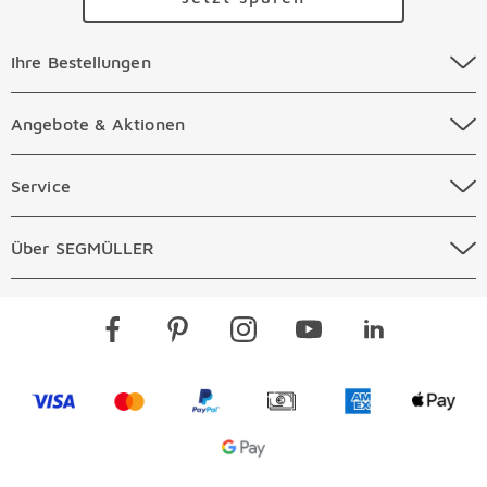
Ihre Bestellungen Überspringen
Ihre Bestellungen
Online Versandkosten
Angebote & Aktionen Überspringen
Angebote & Aktionen
Online Zahlungsarten
Abverkauf
Service Überspringen
Service
Auftragsauskunft Filialen
Prospekte
Beratungstermin Möbel
Über SEGMÜLLER Überspringen
Über SEGMÜLLER
Kostenlose Online Retoure
Tiefpreis
Beratungstermin Küchen
Standorte
Überspringen
Newsletter
Kontakt
Restaurants
Gutscheine verschenken
Kontaktformular
Visa
Mastercard
PayPal
Vorkasse
American Expre
Apple 
Jobs & Karriere
SEGMÜLLER PLUS
Services
Google Pay Icon
Über uns
Kataloge
Finanzierung
Vorteile