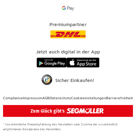
Services
Google Pay Icon
Über uns
Kataloge
Finanzierung
Vorteile
Premiumpartner
Veranstaltungen
FAQ
SEGMÜLLER WERKSTÄTTEN
Presse
Nachhaltig einrichten
Jetzt auch digital in der App
Elektro Altgeräterücknahme
SEGMÜLLER CONTRACT
Auszeichnungen
Sicher Einkaufen!
Compliance
Compliance
Impressum
AGB
Datenschutz
Cookieeinstellungen
Barrierefreiheit
Überspringen
Zum Glück gibt's
* Unverbindliche Preisempfehlung des Herstellers oder Summe der unverbindlich
empfohlenen Einzelpreise des Herstellers.