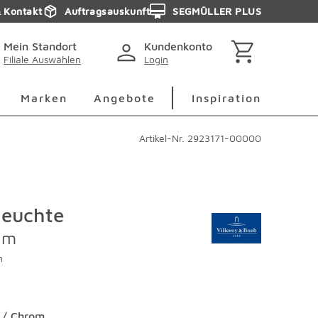
& Kontakt
Auftragsauskunft
SEGMÜLLER PLUS
Mein Standort
Kundenkonto
Filiale Auswählen
Login
berspringen
Deko Überspringen
Marken Überspringen
Inspirati
Marken
Angebote
Inspiration
Artikel-Nr.
2923171-00000
leuchte
lm
h
 / Chrom