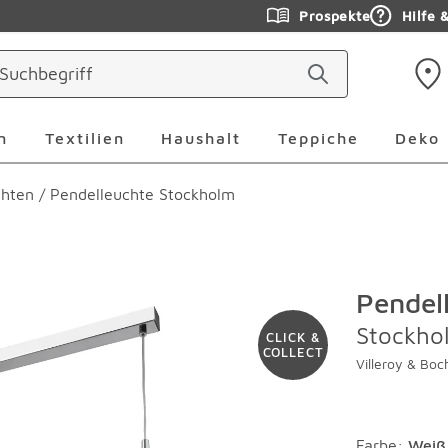
Prospekte
Hilfe 
ringen
Leuchten Überspringen
Textilien Überspringen
Haushalt Überspringen
Teppiche Ü
n
Textilien
Haushalt
Teppiche
Deko
chten
/
Pendelleuchte Stockholm
Pendel
Stockho
CLICK &
COLLECT
Villeroy & Boc
Farbe
:
Weiß