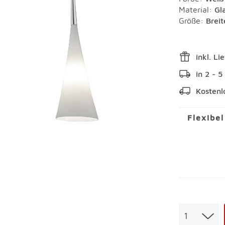
Material
:
Gl
Größe:
Brei
inkl. Li
in 2 - 
Kostenl
Flexibe
Menge
1