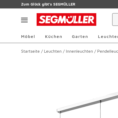
Zum Hauptinhalt
Zum Glück gibt's SEGMÜLLER
Navigation überspringen
Möbel Überspringen
Küchen Überspringen
Garten Übersp
Möbel
Küchen
Garten
Leuchte
Startseite
/
Leuchten
/
Innenleuchten
/
Pendelleu
Produktbilder überspringen