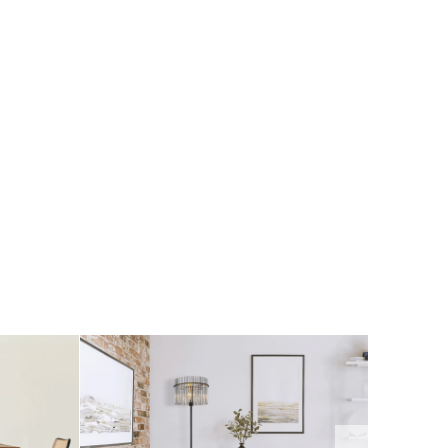
nicht ohne das Möbelstück zu
zerstören entfernbar sind. (Bsp.:
Ecksofa mit eingebauten Motor, Tv-
Sessel mit elektrischer Aufstehhilfe,
etc.)
Bei elektrischen Komponenten aus
Möbeln, die leicht zu demontieren
sind, erfolgt eine getrennte
Entsorgung und demzufolge ist der
Kunde für die Entsorgung des Möbels
zuständig. (Bsp.:
Glaskantenbeleuchtung bei einer
Wohnwand, Vitrinenbeleuchtung,
etc.)
Bitte beachten Sie:
Für jedes neu gekaufte Gerät
können wir jeweils nur ein