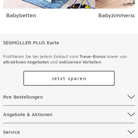
Babybetten
Babyzimmersch
SEGMÜLLER PLUS Karte
Profitieren Sie bei jedem Einkauf vom
Treue-Bonus
sowie von
attraktiven Angeboten
und
exklusiven Vorteilen
.
Jetzt sparen
Ihre Bestellungen Überspringen
Ihre Bestellungen
Online Versandkosten
Angebote & Aktionen Überspringen
Angebote & Aktionen
Online Zahlungsarten
Abverkauf
Service Überspringen
Service
Auftragsauskunft Filialen