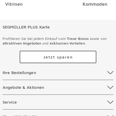
Vitrinen
Kommoden
SEGMÜLLER PLUS Karte
Profitieren Sie bei jedem Einkauf vom
Treue-Bonus
sowie von
attraktiven Angeboten
und
exklusiven Vorteilen
.
Jetzt sparen
Ihre Bestellungen Überspringen
Ihre Bestellungen
Online Versandkosten
Angebote & Aktionen Überspringen
Angebote & Aktionen
Online Zahlungsarten
Abverkauf
Service Überspringen
Service
Auftragsauskunft Filialen
Prospekte
Beratungstermin Möbel