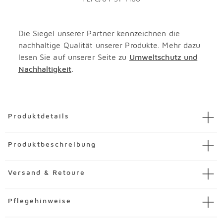
Die Siegel unserer Partner kennzeichnen die
nachhaltige Qualität unserer Produkte. Mehr dazu
lesen Sie auf unserer Seite zu
Umweltschutz und
Nachhaltigkeit
.
Überspringen
Produktdetails
Artikel
Lowboard Flipp
Produktbeschreibung
Artikelnummer
3769952-00024
Material
Glas
Mit dem angesagten Lowboard Flipp stellen Sie Ihren
Versand & Retoure
guten Einrichtungsgeschmack unter Beweis. Insbesondere
Merkmale
das elegante Design des Sideboards verleiht Ihrem Wohn-
Korpus aus Holzwerkstoff (Spanplatte) mit
Pflegehinweise
Verpackung
oder Schlafzimmer ein stylisches Ambiente. Darüber
hochwertiger Dekorfolie in Artisan Eiche
Lieferzustand:
zerlegt
hinaus begeistert das Lowboard Flipp mit seiner