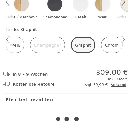
Eiche / Kaschmir
Champagner
Basalt
Weiß
Eiche /
Überspringen
Griffe
:
Graphit
Weiß
Champagner
Graphit
Chrom
309,00 €
in 8 - 9 Wochen
inkl. MwSt.
Kostenlose Retoure
zzgl. 59,99 €
Versand
Flexibel bezahlen