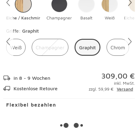
Eiche / Kaschmir
Champagner
Basalt
Weiß
Eiche 
Überspringen
Griffe
:
Graphit
Weiß
Champagner
Graphit
Chrom
309,00 €
in 8 - 9 Wochen
inkl. MwSt.
Kostenlose Retoure
zzgl. 59,99 €
Versand
Flexibel bezahlen