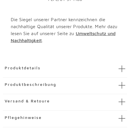
Die Siegel unserer Partner kennzeichnen die
nachhaltige Qualität unserer Produkte. Mehr dazu
lesen Sie auf unserer Seite zu
Umweltschutz und
Nachhaltigkeit
.
Überspringen
Produktdetails
Artikel
Lowboard Flipp
Produktbeschreibung
Artikelnummer
3769952-00058
Material
Glas
Mit dem angesagten Lowboard Flipp stellen Sie Ihren
Versand & Retoure
guten Einrichtungsgeschmack unter Beweis. Insbesondere
Merkmale
das elegante Design des Sideboards verleiht Ihrem Wohn-
Korpus aus Holzwerkstoff (Spanplatte) mit
Pflegehinweise
Verpackung
oder Schlafzimmer ein stylisches Ambiente. Darüber
hochwertigem Dekor-Druck in Eiche Artisan
Lieferzustand:
zerlegt
hinaus begeistert das Lowboard Flipp mit seiner