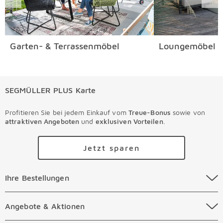
Garten- & Terrassenmöbel
Loungemöbel
SEGMÜLLER PLUS Karte
Profitieren Sie bei jedem Einkauf vom
Treue-Bonus
sowie von
attraktiven Angeboten
und
exklusiven Vorteilen
.
Jetzt sparen
Ihre Bestellungen Überspringen
Ihre Bestellungen
Online Versandkosten
Angebote & Aktionen Überspringen
Angebote & Aktionen
Online Zahlungsarten