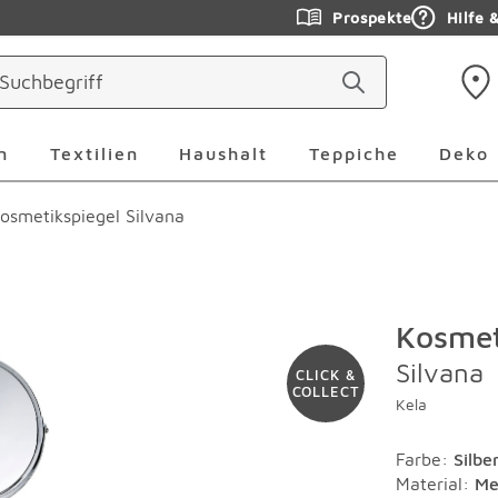
Prospekte
Hilfe 
ringen
Leuchten Überspringen
Textilien Überspringen
Haushalt Überspringen
Teppiche Ü
n
Textilien
Haushalt
Teppiche
Deko
osmetikspiegel Silvana
Kosmet
Silvana
CLICK &
COLLECT
Kela
Farbe
:
Silbe
Material
:
Me