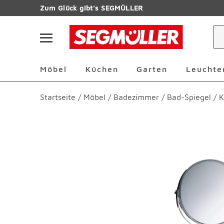
Zum Hauptinhalt
Zum Glück gibt's SEGMÜLLER
Navigation überspringen
Möbel Überspringen
Küchen Überspringen
Garten Übersp
Möbel
Küchen
Garten
Leuchte
Startseite
/
Möbel
/
Badezimmer
/
Bad-Spiegel
/
K
Produktbilder überspringen