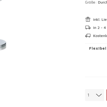
Größe:
Durc
inkl. Li
in 2 - 
Kostenl
Flexibe
Menge
1