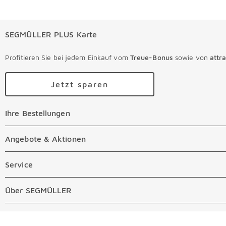
SEGMÜLLER PLUS Karte
Profitieren Sie bei jedem Einkauf vom
Treue-Bonus
sowie von
attr
Jetzt sparen
Ihre Bestellungen
Ihre Bestellungen Überspringen
Online Versandkosten
Angebote & Aktionen
Angebote & Aktionen Überspringen
Online Zahlungsarten
Abverkauf
Service
Service Überspringen
Auftragsauskunft Filialen
Prospekte
Beratungstermin Möbel
Über SEGMÜLLER
Über SEGMÜLLER Überspringen
Kostenlose Online Retoure
Tiefpreis
Beratungstermin Küchen
Standorte
Überspringen