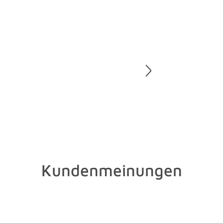
Polstermöb
entfernen.
Ränder.
Etwas Salz
Putzmittel
hilft ein S
sollten Si
Strom vert
putzen müs
einen sonn
Und zu gut
Staubsauge
Kundenmeinungen
Wasser und
schnell de
sollte der 
bei hochwe