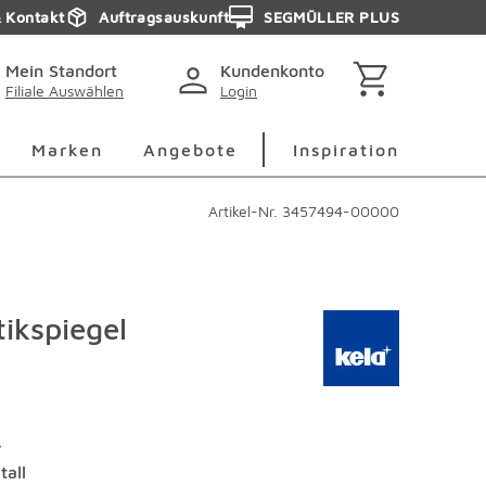
& Kontakt
Auftragsauskunft
SEGMÜLLER PLUS
Mein Standort
Kundenkonto
Filiale Auswählen
Login
berspringen
Deko Überspringen
Marken Überspringen
Inspirati
Marken
Angebote
Inspiration
Artikel-Nr.
3457494-00000
ikspiegel
r
tall