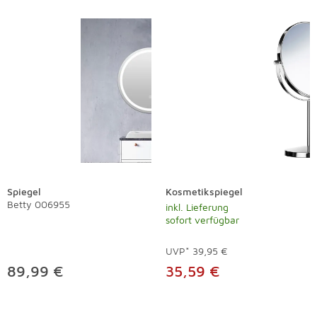
Spiegel
Kosmetikspiegel
Betty 006955
inkl. Lieferung
sofort verfügbar
UVP*
39,95 €
89,99 €
35,59 €