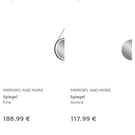
MIRRORS AND MORE
MIRRORS AND MORE
Spiegel
Spiegel
Fine
Aurora
188,99 €
117,99 €