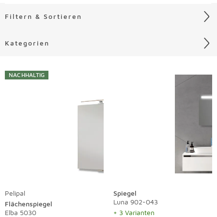
Filtern & Sortieren
Kategorien
Liste überspringen
NACHHALTIG
Pelipal
Spiegel
Luna 902-043
Flächenspiegel
Elba 5030
+ 3 Varianten