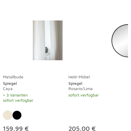
Metallbude
Held-Möbel
Spiegel
Spiegel
Caya
Rosario/Lima
+ 3 Varianten
sofort verfügbar
sofort verfügbar
159,99 €
205,00 €