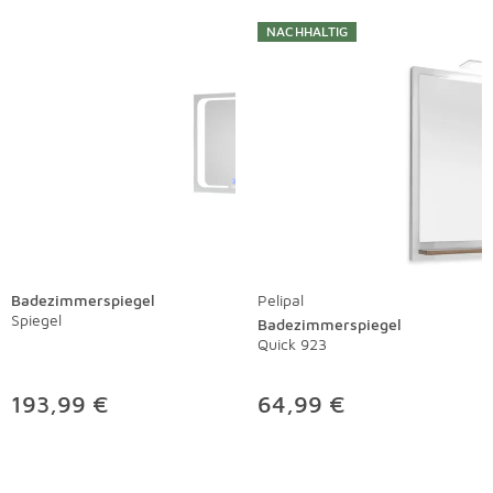
NACHHALTIG
Badezimmerspiegel
Pelipal
Spiegel
Badezimmerspiegel
Quick 923
193,99 €
64,99 €