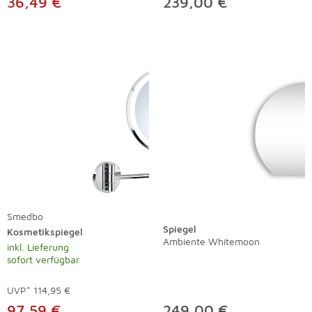
36,49 €
239,00 €
Smedbo
Spiegel
Kosmetikspiegel
Ambiente Whitemoon
inkl. Lieferung
sofort verfügbar
UVP*
114,95 €
97,59 €
249,00 €