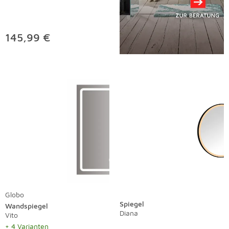
145,99 €
Globo
Spiegel
Wandspiegel
Diana
Vito
+ 4 Varianten