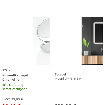
JOOP!
Spiegel
Kosmetikspiegel
Moonlight 411-514
Chromeline
inkl. Lieferung
sofort verfügbar
UVP*
39,90 €