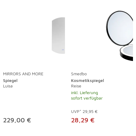
MIRRORS AND MORE
Smedbo
Spiegel
Kosmetikspiegel
Luisa
Reise
inkl. Lieferung
sofort verfügbar
UVP*
29,95 €
229,00 €
28,29 €