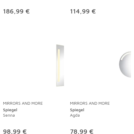
186,99 €
114,99 €
MIRRORS AND MORE
MIRRORS AND MORE
Spiegel
Spiegel
Senna
Agda
98,99 €
78,99 €