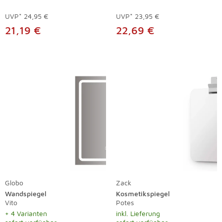
UVP*
24,95 €
UVP*
23,95 €
21,19 €
22,69 €
Globo
Zack
Wandspiegel
Kosmetikspiegel
Vito
Potes
+ 4 Varianten
inkl. Lieferung