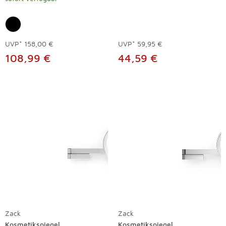
UVP*
158,00 €
UVP*
59,95 €
108,99 €
44,59 €
Zack
Zack
Kosmetikspiegel
Kosmetikspiegel