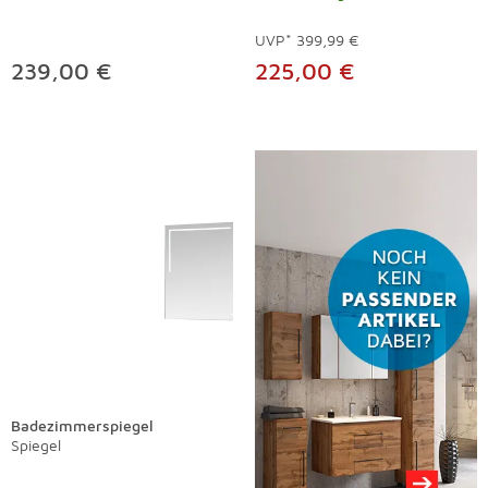
UVP*
399,99 €
239,00 €
225,00 €
Badezimmerspiegel
Spiegel