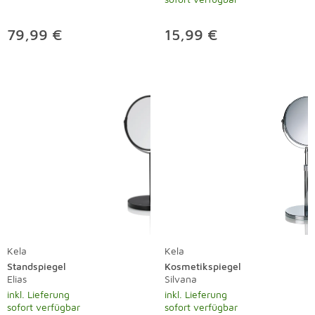
79,99 €
15,99 €
Kela
Kela
Standspiegel
Kosmetikspiegel
Elias
Silvana
inkl. Lieferung
inkl. Lieferung
sofort verfügbar
sofort verfügbar