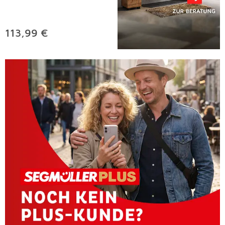
113,99 €