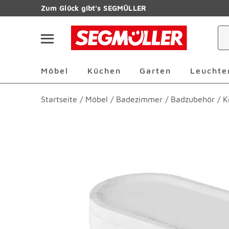
Zum Hauptinhalt
Zum Glück gibt's SEGMÜLLER
Navigation überspringen
Möbel Überspringen
Küchen Überspringen
Garten Übersp
Möbel
Küchen
Garten
Leuchte
Startseite
/
Möbel
/
Badezimmer
/
Badzubehör
/
K
Produktbilder überspringen