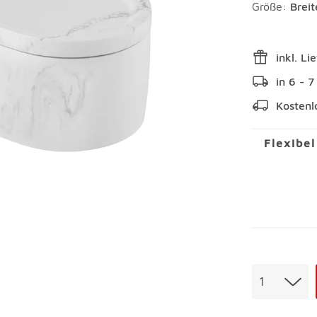
Größe:
Brei
inkl. Li
in 6 - 
Kostenl
Flexibe
Menge
1