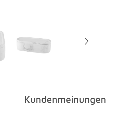
Polstermöb
entfernen.
Ränder.
Etwas Salz
Putzmittel
hilft ein S
sollten Si
Strom vert
putzen müs
einen sonn
Und zu gut
Staubsauge
Kundenmeinungen
Wasser und
schnell de
sollte der 
bei hochwe