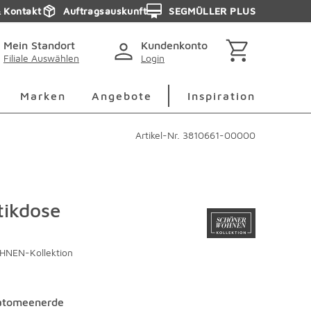
& Kontakt
Auftragsauskunft
SEGMÜLLER PLUS
Mein Standort
Kundenkonto
Filiale Auswählen
Login
berspringen
Deko Überspringen
Marken Überspringen
Inspirati
Marken
Angebote
Inspiration
Artikel-Nr.
3810661-00000
ikdose
NEN-Kollektion
atomeenerde