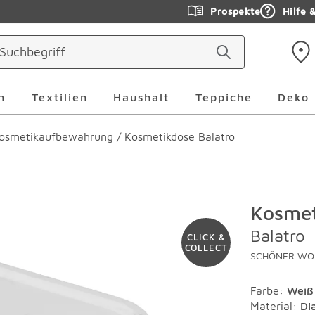
Prospekte
Hilfe 
ringen
Leuchten Überspringen
Textilien Überspringen
Haushalt Überspringen
Teppiche Ü
n
Textilien
Haushalt
Teppiche
Deko
osmetikaufbewahrung
/
Kosmetikdose Balatro
Kosmet
Balatro
CLICK &
COLLECT
SCHÖNER WOH
Farbe
:
Weiß
Material
:
Di