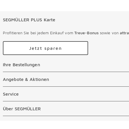
SEGMÜLLER PLUS Karte
Profitieren Sie bei jedem Einkauf vom
Treue-Bonus
sowie von
attr
Jetzt sparen
Ihre Bestellungen
Ihre Bestellungen Überspringen
Online Versandkosten
Angebote & Aktionen
Angebote & Aktionen Überspringen
Online Zahlungsarten
Abverkauf
Service
Service Überspringen
Auftragsauskunft Filialen
Prospekte
Beratungstermin Möbel
Über SEGMÜLLER
Über SEGMÜLLER Überspringen
Kostenlose Online Retoure
Tiefpreis
Beratungstermin Küchen
Standorte
Überspringen